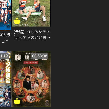
【全編】うしろシティ
ズムラ
「走ってるのかと思っ
」_バ
た」_うしろシティ
41:19
00:53:38