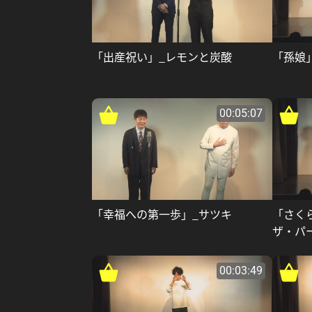
「出産祝い」_レモンと炭酸
「孫娘
00:05:07
「幸福への第一歩」_サツキ
「さく
ザ・パ
00:03:49