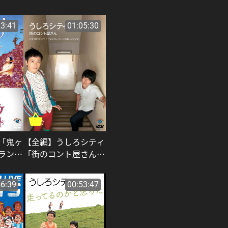
23:41
01:05:30
【全編】うしろシティ
「鬼ヶ
「街のコント屋さん」
ラン
_うしろシティ
16:39
00:53:47