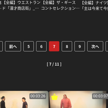
【全編】ザ・ギース
【全編】ウエストラン
第
【全編】ナイツ
コントセレクション
ド「漫才商店街」_ウ
リ
「主は今来て今
「ニューオールド」_
エストランド
田
る。」_ナイツ
ザ・ギース
前へ
5
6
7
8
9
次へ
[ 7 / 11 ]
00:03:26
00:03:07