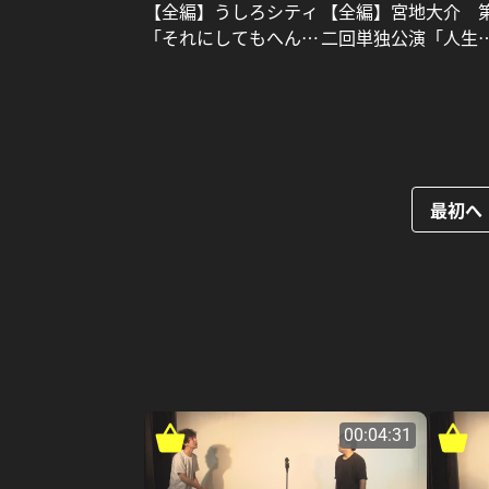
【全編】宮地大介 
【全編】うしろシティ
二回単独公演「人生
「それにしてもへんな
ハーサル」 vol.和
花」_うしろシティ
ラヂヲ_宮地大介
最初へ
00:04:31