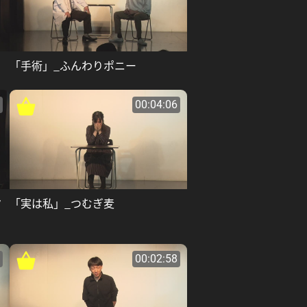
「手術」_ふんわりポニー
00:04:06
ク
「実は私」_つむぎ麦
00:02:58