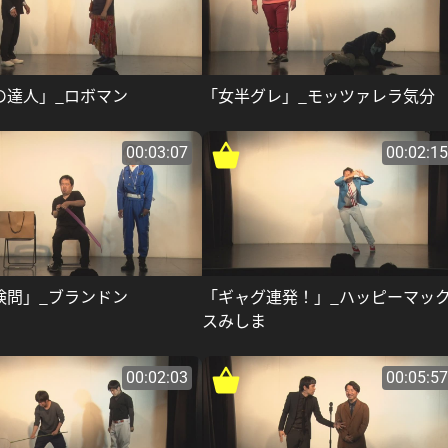
の達人」_ロボマン
「女半グレ」_モッツァレラ気分
00:03:07
00:02:15
検問」_ブランドン
「ギャグ連発！」_ハッピーマッ
スみしま
00:02:03
00:05:57