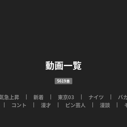
動画一覧
5619本
気急上昇
新着
東京03
ナイツ
バ
コント
漫才
ピン芸人
漫談