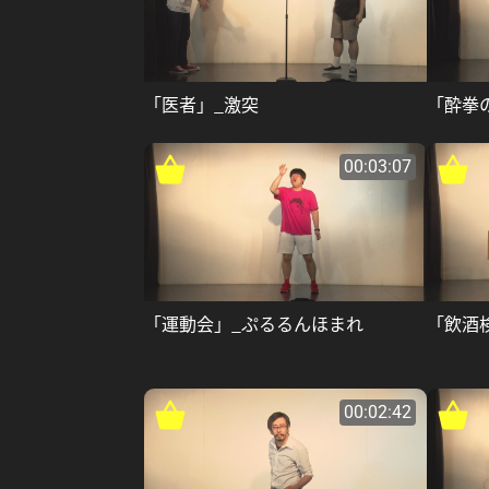
「医者」_激突
「酔拳
00:03:07
「運動会」_ぷるるんほまれ
「飲酒
00:02:42