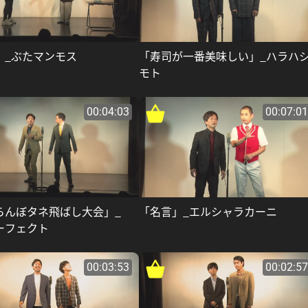
」_ぶたマンモス
「寿司が一番美味しい」_ハラハ
モト
00:04:03
00:07:01
らんぼタネ飛ばし大会」_
「名言」_エルシャラカーニ
ーフェクト
00:03:53
00:02:57