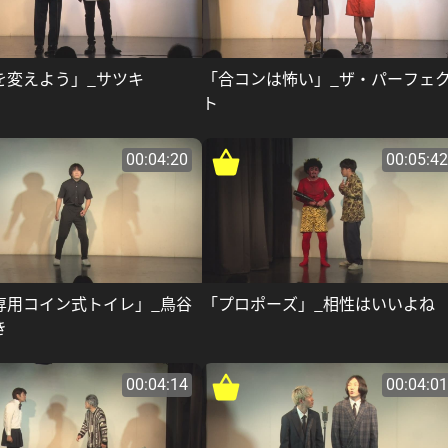
を変えよう」_サツキ
「合コンは怖い」_ザ・パーフェ
ト
00:04:20
00:05:42
専用コイン式トイレ」_鳥谷
「プロポーズ」_相性はいいよね
き
00:04:14
00:04:01