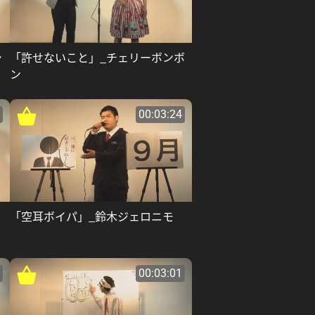
シ
「許せないこと」_チェリーボンボ
ン
00:03:24
「空耳ボイパ」_鈴木ジェロニモ
00:03:01