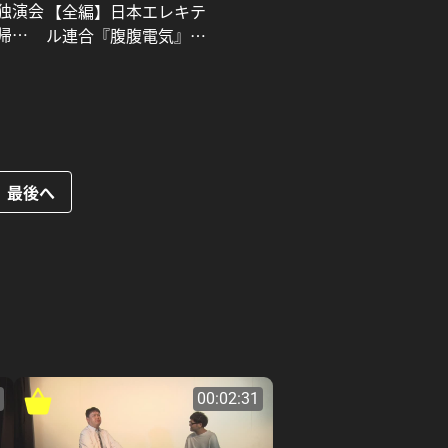
独演会
【全編】日本エレキテ
帰
ル連合『腹腹電気』_
日本エレキテル連合
最後へ
00:02:31