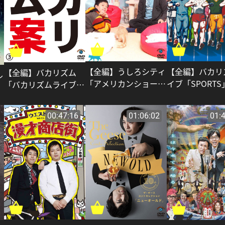
【全編】バカリ
【全編】うしろシティ
【全編】バカリズム
ル
イブ「SPORTS
「アメリカンショート
「バカリズムライブ番
カリズム
ヘア」_うしろシティ
外編 バカリズム案
3」_バカリズム
00:47:16
01:06:02
01: