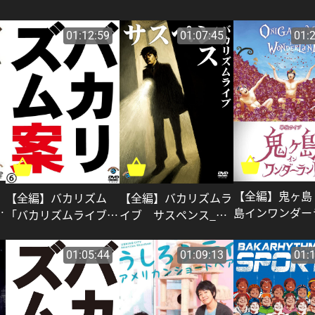
01:12:59
01:07:45
01:
【全編】鬼ヶ島
【全編】バカリズムラ
【全編】バカリズム
番
島インワンダー
イブ サスペンス_バ
「バカリズムライブ番
ド」_鬼ヶ島
カリズム
外編 バカリズム案
6」_バカリズム
01:05:44
01:09:13
01: