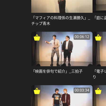
「マフィアの料理係の生瀬勝久」_
「庭に
チップ青木
00:06:12
「映画を俳句で紹介」_三拍子
「電子
り
00:03:34