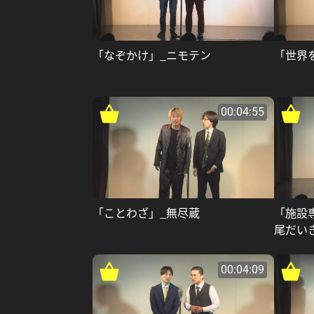
「なぞかけ」_ニモテン
「世界
00:04:55
「ことわざ」_無尽蔵
「施設
尾だい
00:04:09