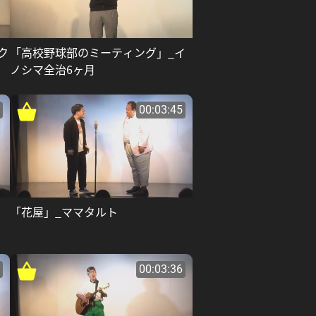
ク
「高校野球部のミーティング」_イ
ノシマ全治6ヶ月
00:03:45
「花屋」_ママタルト
00:03:36