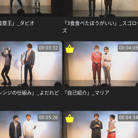
盗塁王」_タピオ
「3食食べたほうがいい」_スゴロ
ズ
00:03:32
00:04:05
レンジの仕組み」_よだれど
「自己紹介」_マリア
00:05:26
00:04:34