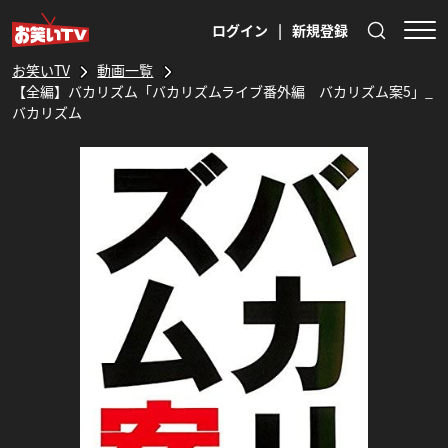
ログイン
|
新規登録
お笑いTV
動画一覧
【全編】バカリズム「バカリズムライブ番外編 バカリズム案5」_
バカリズム