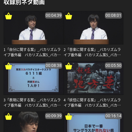
収録別ネタ動画
00:04:39
00:08:01
1「自分に関する案」_バカリズムラ
2「音楽に関する案」_バカリズムラ
イブ番外編 バカリズム案5_バカリ
イブ番外編 バカリズム案5_バカリ
ズム
ズム
00:08:38
00:05:50
3「表現に関する案」_バカリズムラ
4「妖怪に関する案」_バカリズムラ
イブ番外編 バカリズム案5_バカリ
イブ番外編 バカリズム案5_バカリ
ズム
ズム
00:09:39
00:16:14