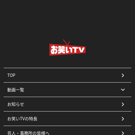
TOP
動画一覧
お知らせ
コント
お笑いTVの特長
漫才
芸人・事務所の皆様へ
ピン