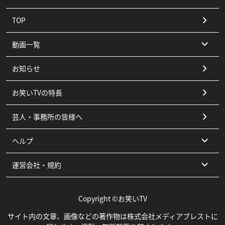
TOP
動画一覧
お知らせ
コント
お笑いTVの特長
漫才
芸人・事務所の皆様へ
ピン
ヘルプ
その他
運営会社・規約
よくある質問
お問い合わせ
運営会社
Copyright ©お笑いTV
利用規約
サイト内の文章、画像などの著作物は株式会社メディアブレストに