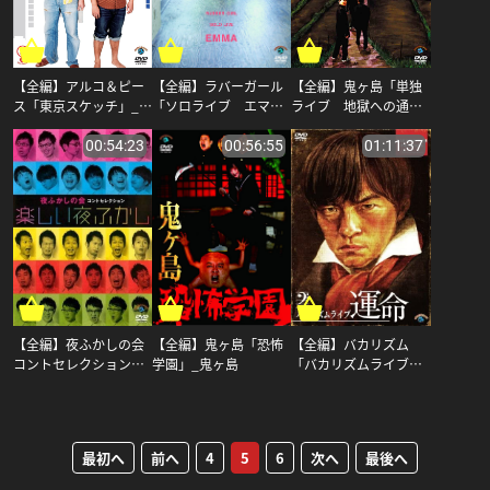
【全編】アルコ＆ピー
【全編】ラバーガール
【全編】鬼ヶ島「単独
ス「東京スケッチ」_ア
「ソロライブ エマ」_
ライブ 地獄への通学
ルコ＆ピース
ラバーガール
路」_鬼ヶ島
00:54:23
00:56:55
01:11:37
【全編】夜ふかしの会
【全編】バカリズム
【全編】鬼ヶ島「恐怖
コントセレクション
「バカリズムライブ運
学園」_鬼ヶ島
「楽しい夜ふかし」_夜
命」_バカリズム
ふかしの会
最初へ
前へ
4
5
6
次へ
最後へ