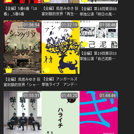
【全編】鳥居みゆき 狂
【全編】5番6番「18
【全編】第18回東京03
宴封鎖的世界「再生」_
番」_5番6番
単独公演「明日の風に
鳥居みゆき
吹かれないで」_東京
03
01:56:54
01:32:19
01:58:46
【全編】第19回東京03
単独公演「自己泥酔」_
東京03
【全編】アンガールズ
【全編】鳥居みゆき 狂
単独ライブ アンデル
宴封鎖的世界「シャン
セン_アンガールズ
グリ・ラ」_鳥居みゆき
01:53:31
01:48:20
01:44:46