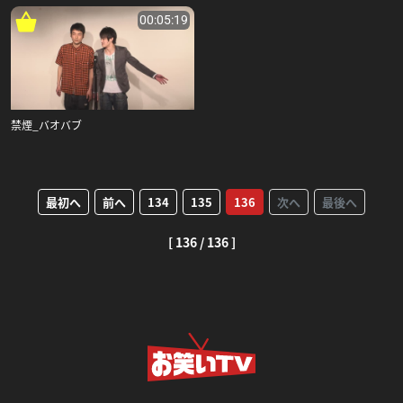
00:05:19
禁煙_バオバブ
最初へ
前へ
134
135
136
次へ
最後へ
[ 136 / 136 ]