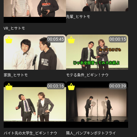
先輩_ヒサトモ
VR_ヒサトモ
00:05:45
00:00:15
家族_ヒサトモ
モテる条件_ビギン！ナウ
00:03:16
00:03:39
バイト先の大学生_ビギン！ナウ
隣人_パンプキンポテトフライ