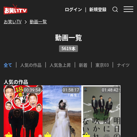
ログイン
|
新規登録
お笑いTV
動画一覧
動画一覧
5619本
全て
人気の作品
人気急上昇
新着
東京03
ナイツ
人気の作品
00:39:54
01:58:17
01:48:42