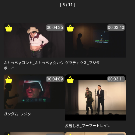
[ 5 / 11 ]
00:04:35
00:03:40
ふとっちょコント_ふとっちょ☆カウ
グラディウス_フジタ
ボーイ
00:04:09
00:03:11
ガンダム_フジタ
反省しろ_ブーブートレイン