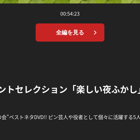
00:54:23
全編を見る
ントセレクション「楽しい夜ふかし
会”ベストネタDVD!! ピン芸人や役者として個々に活躍する