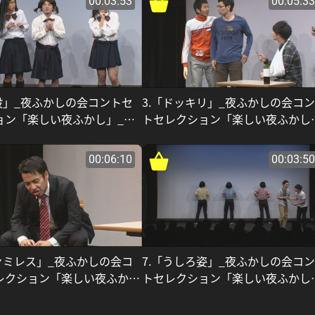
00:03:53
00:05:33
２股」_夜ふかしの会コントセ
3.「ドッキリ」_夜ふかしの会コ
ョン「楽しい夜ふかし」_夜
トセレクション「楽しい夜ふかし
の会
_夜ふかしの会
00:06:10
00:03:50
ファミレス」_夜ふかしの会コ
7.「うしろ姿」_夜ふかしの会コ
レクション「楽しい夜ふか
トセレクション「楽しい夜ふかし
夜ふかしの会
_夜ふかしの会