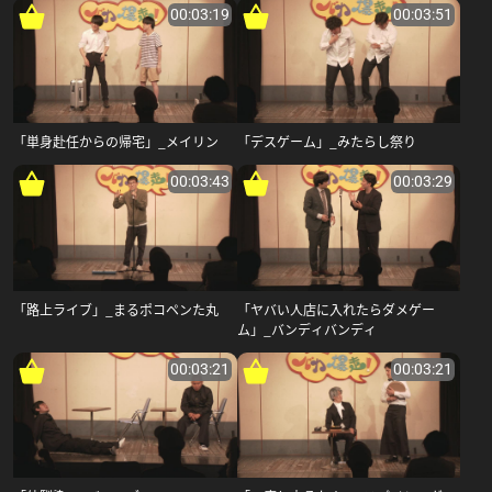
00:03:19
00:03:51
「単身赴任からの帰宅」_メイリン
「デスゲーム」_みたらし祭り
00:03:43
00:03:29
「路上ライブ」_まるポコペンた丸
「ヤバい人店に入れたらダメゲー
ム」_バンディバンディ
00:03:21
00:03:21