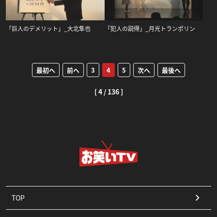
「巨人のデメリット」_大北隼也
「犯人の説得」_月光トランポリン
最初へ
前へ
3
4
5
次へ
最後へ
[ 4 / 136 ]
TOP