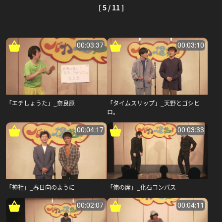
[ 5 / 11 ]
00:03:37
00:03:10
「エチしょうた」_奈良原
「タイムスリップ」_天野とゴシヒ
ロ。
00:04:17
00:03:33
「神社」_春日向のように
「俺の席」_化石コンパス
00:02:07
00:04:11