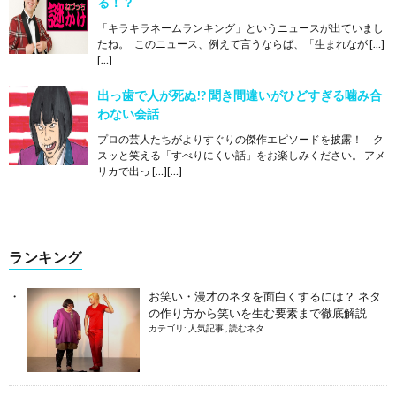
る！？
「キラキラネームランキング」というニュースが出ていまし
たね。 このニュース、例えて言うならば、「生まれなが […]
[…]
出っ歯で人が死ぬ!? 聞き間違いがひどすぎる噛み合
わない会話
プロの芸人たちがよりすぐりの傑作エピソードを披露！ ク
スッと笑える「すべりにくい話」をお楽しみください。 アメ
リカで出っ […][…]
ランキング
お笑い・漫才のネタを面白くするには？ ネタ
の作り方から笑いを生む要素まで徹底解説
カテゴリ:
人気記事
,
読むネタ