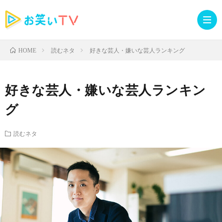
読むネタ
好きな芸人・嫌いな芸人ランキング
HOME
記
好きな芸人・嫌いな芸人ランキン
事
人
グ
TOP
気
お
読むネタ
記
知
ラ
事
ら
イ
読
せ・
ブ
む
イ