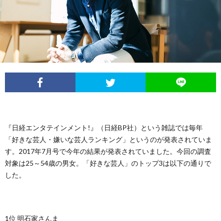
イ
レ
ネ
ン
お
ベ
ポ
タ
タ
笑
ン
ー
ビ
い
ト
ト
ュ
芸
情
ー
人
『日経エンタテインメント!』（日経BP社）という雑誌では毎年
「好きな芸人・嫌いな芸人ランキング」というのが発表されていま
報
列
す。2017年7月号で今年の結果が発表されていました。今回の調査
対象は25～54歳の男女。「好きな芸人」のトップ3は以下の通りで
した。
伝
1位 明石家さんま