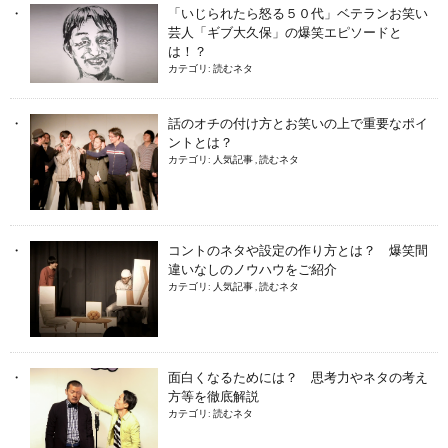
「いじられたら怒る５０代」ベテランお笑い
芸人「ギブ大久保」の爆笑エピソードと
は！？
カテゴリ:
読むネタ
話のオチの付け方とお笑いの上で重要なポイ
ントとは？
カテゴリ:
人気記事
,
読むネタ
コントのネタや設定の作り方とは？ 爆笑間
違いなしのノウハウをご紹介
カテゴリ:
人気記事
,
読むネタ
面白くなるためには？ 思考力やネタの考え
方等を徹底解説
カテゴリ:
読むネタ