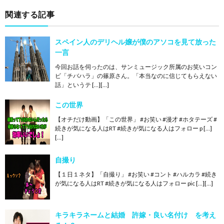
関連する記事
スペイン人のデリヘル嬢が僕のアソコを見て放った
一言
今回お話を伺ったのは、サンミュージック所属のお笑いコン
ビ「チバハラ」の篠原さん。「本当なのに信じてもらえない
話」というテ […][…]
この世界
【オチだけ動画】「この世界」 #お笑い #漫才 #ホタテーズ #
続きが気になる人はRT #続きが気になる人はフォロー p […]
[…]
自撮り
【１日１ネタ】「自撮り」 #お笑い #コント #ハルカラ #続き
が気になる人はRT #続きが気になる人はフォロー pic […][…]
キラキラネームと結婚 許嫁・良い名付け を考え