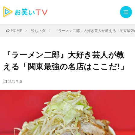
読むネタ
『ラーメン二郎』大好き芸人が教える「関東最強
HOME
記
『ラーメン二郎』大好き芸人が教
事
人
える「関東最強の名店はここだ!」
TOP
気
お
読むネタ
記
知
ラ
事
ら
イ
読
せ・
ブ
む
イ