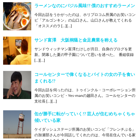
ラーメンなのにバジル風味!? 僕のおすすめラーメン
今回お話をうかがったのは、ホリプロコム所属のお笑いコン
ビ「アルゴンキン」の山口さん。山口さんが教えてくれる
「オススメのラ […][…]
サンド富澤 大阪桐蔭と金足農業を称える
サンドウィッチマン富澤たけしが月日、自身のブログを更
新。閉幕した夏の甲子園について思いを述べた。 番組収録
[…][…]
コールセンターで偉くなるとバイトの女の子を食い
まくれる!?
今回お話を伺ったのは、トゥインクル・コーポレーション所
属のお笑いコンビ・Yes-manの越田さん。コールセンターの
支社長 […][…]
缶が勝手に転がっていく!? 芸人が住むめちゃくちゃ
傾いている家
ケイダッシュステージ所属のお笑いコンビ「フレンチぶる」
の加瀬部さんが今回話してくれたのは、今現在住んでいる家