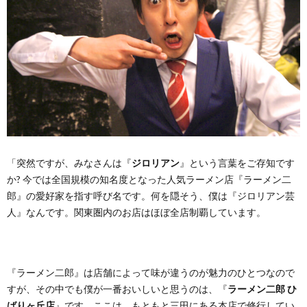
「突然ですが、みなさんは『
ジロリアン
』という言葉をご存知です
か? 今では全国規模の知名度となった人気ラーメン店『ラーメン二
郎』の愛好家を指す呼び名です。何を隠そう、僕は『ジロリアン芸
人』なんです。関東圏内のお店はほぼ全店制覇しています。
『ラーメン二郎』は店舗によって味が違うのが魅力のひとつなので
すが、その中でも僕が一番おいしいと思うのは、『
ラーメン二郎 ひ
ばりヶ丘店
』です。ここは、もともと三田にある本店で修行してい