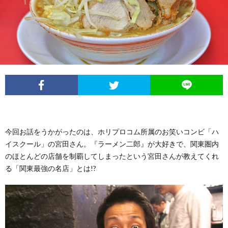
イ
レ
ネ
ン
お
ベ
ポ
タ
タ
笑
ン
ー
ビ
い
ト
ト
ュ
芸
情
ー
人
今回お話をうかがったのは、ホリプロコム所属のお笑いコンビ「ハ
イスクール」の宮田さん。『ラーメン二郎』が大好きで、関東圏内
報
列
のほとんどの店舗を制覇してしまったという宮田さんが教えてくれ
る「関東最強の名店」とは!?
伝