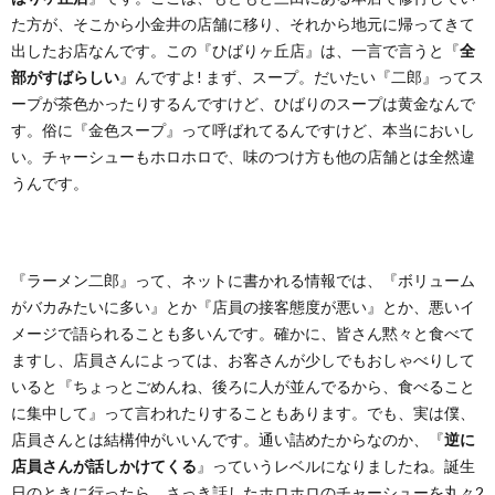
た方が、そこから小金井の店舗に移り、それから地元に帰ってきて
出したお店なんです。この『ひばりヶ丘店』は、一言で言うと『
全
部がすばらしい
』んですよ! まず、スープ。だいたい『二郎』ってス
ープが茶色かったりするんですけど、ひばりのスープは黄金なんで
す。俗に『金色スープ』って呼ばれてるんですけど、本当においし
い。チャーシューもホロホロで、味のつけ方も他の店舗とは全然違
うんです。
『ラーメン二郎』って、ネットに書かれる情報では、『ボリューム
がバカみたいに多い』とか『店員の接客態度が悪い』とか、悪いイ
メージで語られることも多いんです。確かに、皆さん黙々と食べて
ますし、店員さんによっては、お客さんが少しでもおしゃべりして
いると『ちょっとごめんね、後ろに人が並んでるから、食べること
に集中して』って言われたりすることもあります。でも、実は僕、
店員さんとは結構仲がいいんです。通い詰めたからなのか、『
逆に
店員さんが話しかけてくる
』っていうレベルになりましたね。誕生
日のときに行ったら、さっき話したホロホロのチャーシューを丸々2