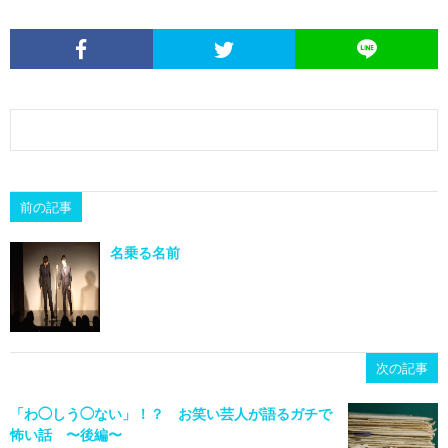
前の記事
名乗る名前
次の記事
「わ◯しう◯ない」！？ お笑い芸人が語るガチで
怖い話 〜後編〜