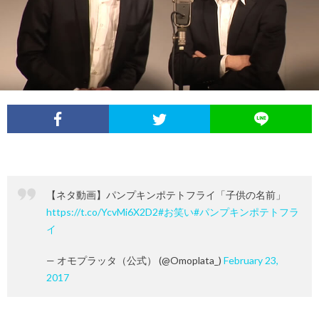
イ
レ
ネ
ン
お
ベ
ポ
タ
タ
笑
ン
ー
ビ
い
ト
ト
ュ
芸
情
ー
人
【ネタ動画】パンプキンポテトフライ「子供の名前」
報
https://t.co/YcvMi6X2D2
#お笑い
#パンプキンポテトフラ
列
イ
伝
— オモプラッタ（公式） (@Omoplata_)
February 23,
2017