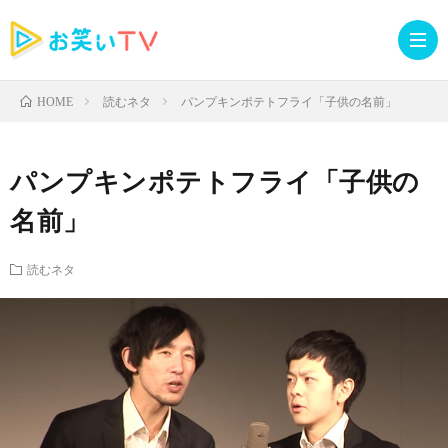
読むネタ
パンプキンポテトフライ「子供の名前」
HOME
記
パンプキンポテトフライ「子供の
事
人
名前」
TOP
気
お
読むネタ
記
知
ラ
事
ら
イ
読
せ・
ブ
む
イ