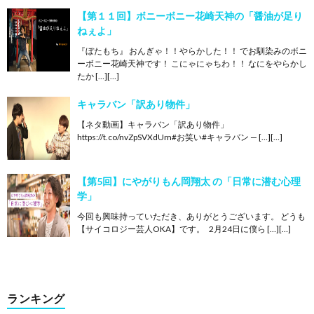
【第１１回】ボニーボニー花崎天神の「醤油が足り
ねぇよ」
『ぼたもち』 おんぎゃ！！やらかした！！ でお馴染みのボニ
ーボニー花崎天神です！ こにゃにゃちわ！！ なにをやらかし
たか […][…]
キャラバン「訳あり物件」
【ネタ動画】キャラバン「訳あり物件」
https://t.co/nvZpSVXdUm#お笑い#キャラバン — […][…]
【第5回】にやがりもん岡翔太 の「日常に潜む心理
学」
今回も興味持っていただき、ありがとうございます。 どうも
【サイコロジー芸人OKA】です。 2月24日に僕ら […][…]
ランキング