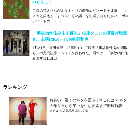
べたら…!?
プロの芸人たちがよりすぐりの傑作エピソードを披露！ ク
スッと笑える「すべりにくい話」をお楽しみください。 ボロ
アパートの […][…]
「事故物件住みます芸人」松原タニシの著書が映画
化 主演はKAT-TUN亀梨和也
7月21日、寺田倉庫（品川区）にて映画『事故物件 恐い間取
り』の完成記念イベントが行われた。同作は、「事故物件住
みます芸 […][…]
ランキング
お笑い・漫才のネタを面白くするには？ ネタ
の作り方から笑いを生む要素まで徹底解説
カテゴリ:
人気記事
,
読むネタ