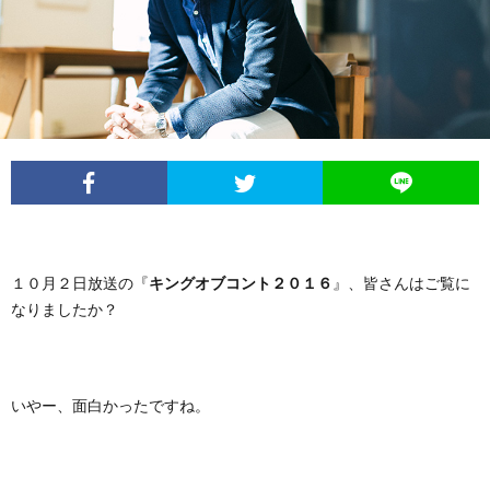
イ
レ
ネ
ン
お
ベ
ポ
タ
タ
笑
ン
ー
ビ
い
ト
ト
ュ
芸
情
ー
人
１０月２日放送の『
キングオブコント２０１６
』、皆さんはご覧に
なりましたか？
報
列
伝
いやー、面白かったですね。