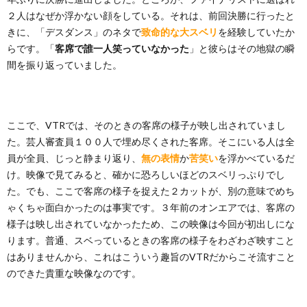
２人はなぜか浮かない顔をしている。それは、前回決勝に行ったと
きに、「デスダンス」のネタで
致命的な大スベリ
を経験していたか
らです。「
客席で誰一人笑っていなかった
」と彼らはその地獄の瞬
間を振り返っていました。
ここで、VTRでは、そのときの客席の様子が映し出されていまし
た。芸人審査員１００人で埋め尽くされた客席。そこにいる人は全
員が全員、じっと静まり返り、
無の表情
か
苦笑い
を浮かべているだ
け。映像で見てみると、確かに恐ろしいほどのスベリっぷりでし
た。でも、ここで客席の様子を捉えた２カットが、別の意味でめち
ゃくちゃ面白かったのは事実です。３年前のオンエアでは、客席の
様子は映し出されていなかったため、この映像は今回が初出しにな
ります。普通、スベっているときの客席の様子をわざわざ映すこと
はありませんから、これはこういう趣旨のVTRだからこそ流すこと
のできた貴重な映像なのです。