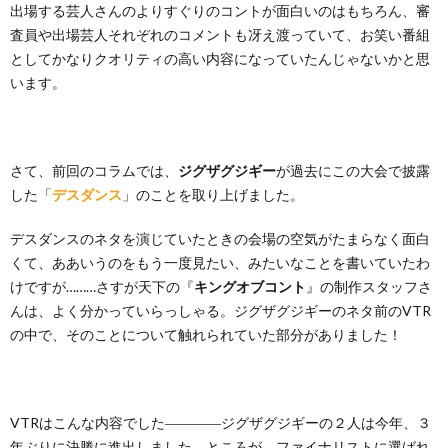
出場する芸人さんのよりすぐりのコントが面白いのはもちろん、審
査員や出場芸人それぞれのコメントも冴え渡っていて、お笑い番組
としてかなりクオリティの高い内容になっていたんじゃないかと思
います。
さて、前回のコラムでは、
ジグザグジギー
が過去にこの大会で披露
した「
デスダンス
」のことを取り上げました。
デスダンスのネタを演じていたときの会場の空気がたまらなく面白
くて、ああいうのをもう一度見たい、みたいなことを書いていたわ
けですが………さすが天下の『
キングオブコント
』の制作スタッフさ
んは、よく分かっていらっしゃる。ジグザグジギーのネタ前のVTR
の中で、そのことについて触れられていた部分がありました！
VTRはこんな内容でした――――ジグザグジギーの２人は今年、３
年ぶりに決勝に進出しました。ところが、ファイナリストに選ばれ