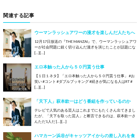
関連する記事
ウーマンラッシュアワーの漫才を楽しんだ人たちへ
12月17日放送の『THE MANZAI』で、ウーマンラッシュアワ
ーが社会問題に鋭く切り込んだ漫才を演じたことが話題にな
[…][…]
エロ本触った人から５０円貰う仕事
【１日１ネタ】「エロ本触った人から５０円貰う仕事」 #お
笑い #コント #ダブルブッキング #続きが気になる人はRT #
[…][…]
「天下人」萩本欽一はどう番組を作っているのか
テレビで人気のある芸人はこれまでにもたくさん出てきまし
たが、「天下を取った芸人」と断言できるのは、萩本欽一さ
んただ1人だ […][…]
ハマカーン浜谷がキャッツアイからの差し入れを食