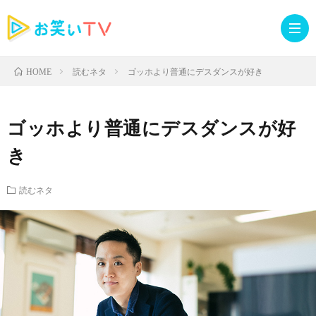
読むネタ
ゴッホより普通にデスダンスが好き
HOME
記
ゴッホより普通にデスダンスが好
事
人
き
TOP
気
お
読むネタ
記
知
ラ
事
ら
イ
読
せ・
ブ
む
イ