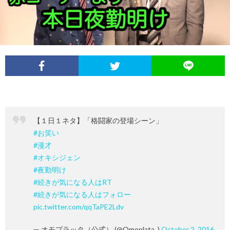
イ
レ
ネ
ン
お
ベ
ポ
タ
タ
笑
ン
ー
ビ
い
ト
ト
ュ
芸
【１日１ネタ】「格闘家の登場シーン」
情
ー
人
#お笑い
#漫才
報
列
#オキシジェン
#夜勤明け
#続きが気になる人はRT
伝
#続きが気になる人はフォロー
pic.twitter.com/qqTaPE2Ldv
— オモプラッタ（公式） (@Omoplata_)
October 2, 2016