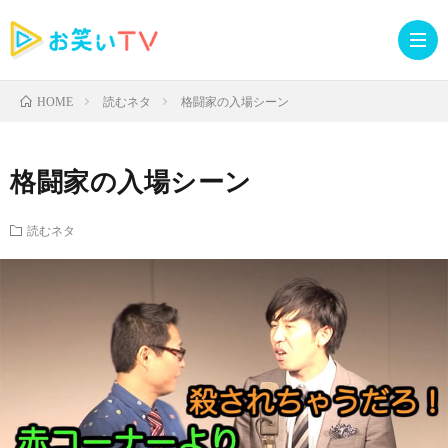
読むネタ
格闘家の入場シーン
HOME
記
格闘家の入場シーン
事
人
読むネタ
TOP
気
お
記
知
ラ
事
ら
イ
読
せ・
ブ
む
イ