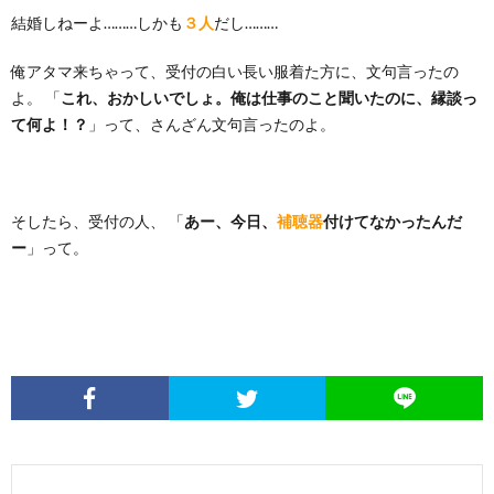
結婚しねーよ………しかも
３人
だし………
俺アタマ来ちゃって、受付の白い長い服着た方に、文句言ったの
よ。 「
これ、おかしいでしょ。俺は仕事のこと聞いたのに、縁談っ
て何よ！？
」って、さんざん文句言ったのよ。
そしたら、受付の人、 「
あー、今日、
補聴器
付けてなかったんだ
ー
」って。