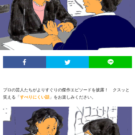
イ
レ
ネ
ン
お
ベ
ポ
タ
タ
笑
ン
ー
ビ
い
ト
ト
ュ
芸
情
ー
人
報
プロの芸人たちがよりすぐりの傑作エピソードを披露！ クスッと
列
笑える「
すべりにくい話
」をお楽しみください。
伝