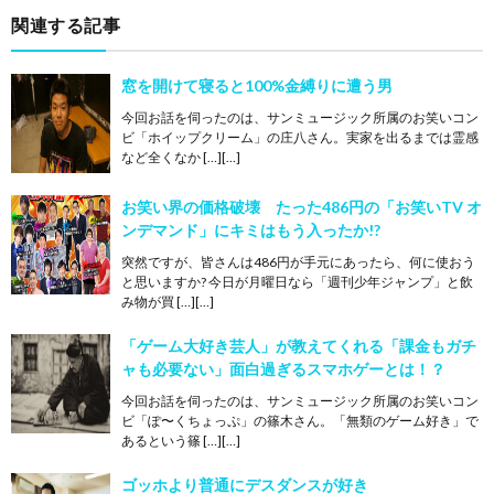
関連する記事
窓を開けて寝ると100%金縛りに遭う男
今回お話を伺ったのは、サンミュージック所属のお笑いコン
ビ「ホイップクリーム」の庄八さん。実家を出るまでは霊感
など全くなか […][…]
お笑い界の価格破壊 たった486円の「お笑いTV オ
ンデマンド」にキミはもう入ったか!?
突然ですが、皆さんは486円が手元にあったら、何に使おう
と思いますか? 今日が月曜日なら「週刊少年ジャンプ」と飲
み物が買 […][…]
「ゲーム大好き芸人」が教えてくれる「課金もガチ
ャも必要ない」面白過ぎるスマホゲーとは！？
今回お話を伺ったのは、サンミュージック所属のお笑いコン
ビ「ぽ〜くちょっぷ」の篠木さん。「無類のゲーム好き」で
あるという篠 […][…]
ゴッホより普通にデスダンスが好き