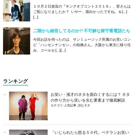
１０月２日放送の『キングオブコント２０１６』、皆さんは
ご覧になりましたか？ いやー、面白かったですね。 & […]
[…]
二階から録音してるのか!? 不可解な留守番電話たち
今回お話を伺ったのは、サンミュージック所属のお笑いコン
ビ「ハンセンナンセン」の椋橋さん。大阪から東京に移り住
み、コールセ […][…]
ランキング
お笑い・漫才のネタを面白くするには？ ネタ
の作り方から笑いを生む要素まで徹底解説
カテゴリ:
人気記事
,
読むネタ
「いじられたら怒る５０代」ベテランお笑い