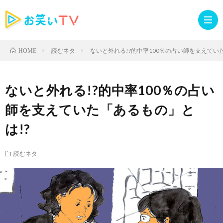
読むネタ
ないと外れる!?的中率100％の占い師を支えてい
HOME
記
ないと外れる!?的中率100％の占い
事
人
師を支えていた「あるもの」と
は!?
TOP
気
お
読むネタ
記
知
ラ
事
ら
イ
読
せ・
ブ
む
イ