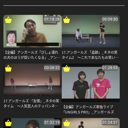
01:18:28
00:09:30
【全編】アンガールズ「びしょ濡れ
17.アンガールズ 「追跡」_ネタの笑
の犬のほうが拾いたくなる」_アンガ
タイム2 〜これであなたもお笑い
ールズ
通〜_アンガールズ
00:08:32
01:28:53
17.アンガールズ 「友情」_ネタの笑
タイム 〜人気芸人のテッパンネタ
【全編】アンガールズ単独ライブ
あつめました〜_アンガールズ
「UNGIRLS PRO」_アンガールズ
01:32:19
01:24:37