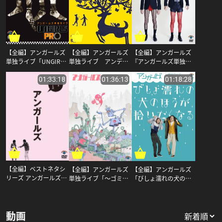
【全編】アンガールズ
【全編】アンガールズ
【全編】アンガールズ
単独ライブ アンデル
『アンガールズ単独ラ
単独ライブ「UNGIRLS
セン_アンガールズ
イブ「俺、、、ギリギ
PRO」_アンガールズ
リ正常人間。」』_アン
01:33:18
01:36:13
01:18:28
ガールズ
【全編】ベストネタシ
【全編】アンガールズ
【全編】アンガールズ
リーズ アンガールズ_
「びしょ濡れの犬のほ
単独ライブ「〜ゴミに
アンガールズ
うが拾いたくなる」_ア
も息づく生命があ
ンガールズ
る〜」_アンガールズ
動画