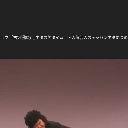
シショウ 「古畑漫談」_ネタの笑タイム 〜人気芸人のテッパンネタあつ