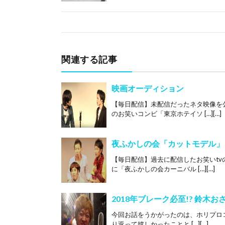
関連する記事
映画オーディション
【毎日配信】未配信だったネタ映像を
のお笑いコンビ「東京ホテイソ […][…]
夜ふかしの会「カットモデル」
【毎日配信】過去に配信したお笑いt
に「夜ふかしの会カーニバル […][…]
2018年ブレーク必至!? 鈴木
今回お話をうかがったのは、ホリプロ
り返って嬉しかったことと […][…]