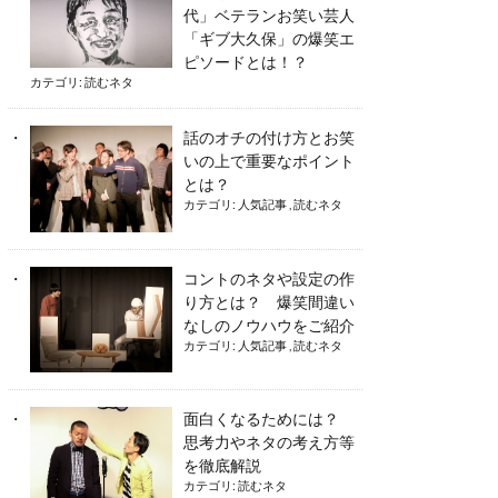
代」ベテランお笑い芸人
「ギブ大久保」の爆笑エ
ピソードとは！？
カテゴリ:
読むネタ
話のオチの付け方とお笑
いの上で重要なポイント
とは？
カテゴリ:
人気記事
,
読むネタ
コントのネタや設定の作
り方とは？ 爆笑間違い
なしのノウハウをご紹介
カテゴリ:
人気記事
,
読むネタ
面白くなるためには？
思考力やネタの考え方等
を徹底解説
カテゴリ:
読むネタ