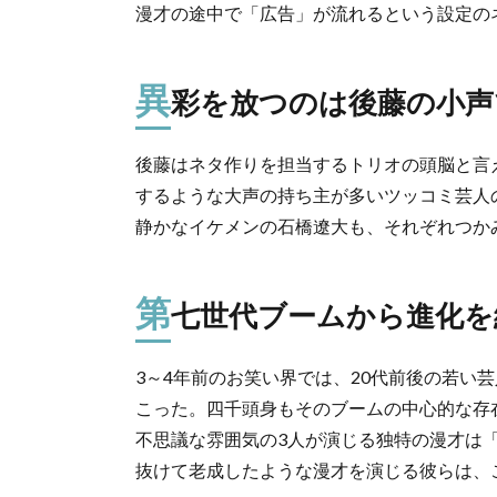
漫才の途中で「広告」が流れるという設定の
異
彩を放つのは後藤の小声
後藤はネタ作りを担当するトリオの頭脳と言
するような大声の持ち主が多いツッコミ芸人
静かなイケメンの石橋遼大も、それぞれつか
第
七世代ブームから進化を
3～4年前のお笑い界では、20代前後の若い
こった。四千頭身もそのブームの中心的な存
不思議な雰囲気の3人が演じる独特の漫才は
抜けて老成したような漫才を演じる彼らは、