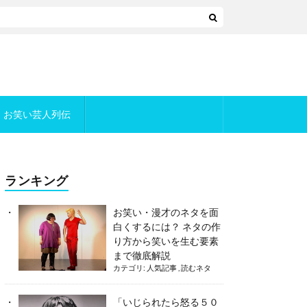
お笑い芸人列伝
ランキング
お笑い・漫才のネタを面
白くするには？ ネタの作
り方から笑いを生む要素
まで徹底解説
カテゴリ:
人気記事
,
読むネタ
「いじられたら怒る５０