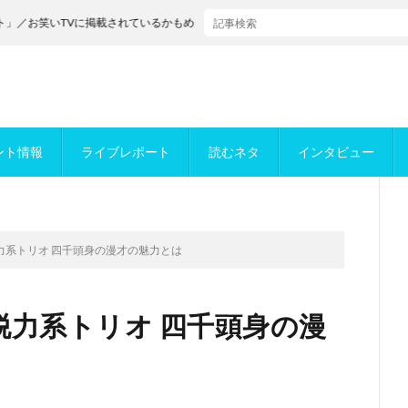
いTVに掲載されているかもめんたるが決勝進出！
ント情報
ライブレポート
読むネタ
インタビュー
力系トリオ 四千頭身の漫才の魅力とは
脱力系トリオ 四千頭身の漫