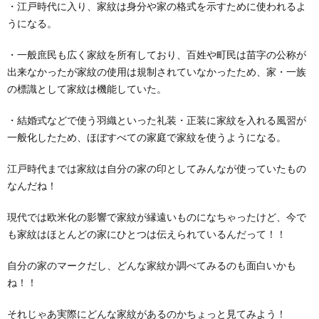
・江戸時代に入り、家紋は身分や家の格式を示すために使われるよ
うになる。
・一般庶民も広く家紋を所有しており、百姓や町民は苗字の公称が
出来なかったが家紋の使用は規制されていなかったため、家・一族
の標識として家紋は機能していた。
・結婚式などで使う羽織といった礼装・正装に家紋を入れる風習が
一般化したため、ほぼすべての家庭で家紋を使うようになる。
江戸時代までは家紋は自分の家の印としてみんなが使っていたもの
なんだね！
現代では欧米化の影響で家紋が縁遠いものになちゃったけど、今で
も家紋はほとんどの家にひとつは伝えられているんだって！！
自分の家のマークだし、どんな家紋か調べてみるのも面白いかも
ね！！
それじゃあ実際にどんな家紋があるのかちょっと見てみよう！