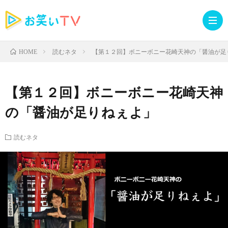
読むネタ
【第１２回】ボニーボニー花崎天神の「醤油が足
HOME
記
【第１２回】ボニーボニー花崎天神
事
人
の「醤油が足りねぇよ」
TOP
気
お
読むネタ
記
知
ラ
事
ら
イ
読
せ・
ブ
む
イ