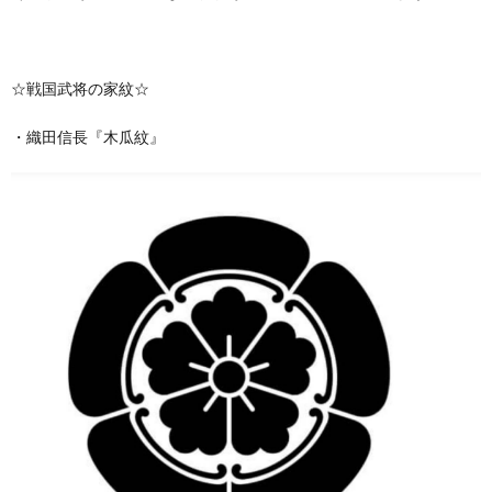
☆戦国武将の家紋☆
・織田信長『木瓜紋』