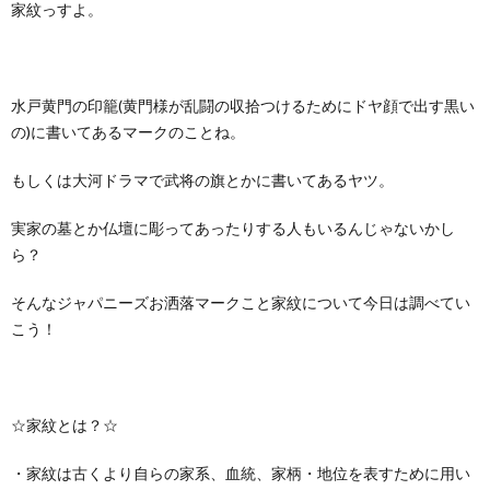
家紋っすよ。
水戸黄門の印籠(黄門様が乱闘の収拾つけるためにドヤ顔で出す黒い
の)に書いてあるマークのことね。
もしくは大河ドラマで武将の旗とかに書いてあるヤツ。
実家の墓とか仏壇に彫ってあったりする人もいるんじゃないかし
ら？
そんなジャパニーズお洒落マークこと家紋について今日は調べてい
こう！
☆家紋とは？☆
・家紋は古くより自らの家系、血統、家柄・地位を表すために用い