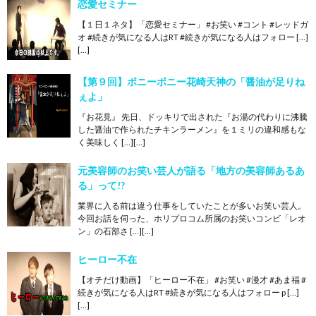
恋愛セミナー
【１日１ネタ】「恋愛セミナー」 #お笑い #コント #レッドガ
オ #続きが気になる人はRT #続きが気になる人はフォロー […]
[…]
【第９回】ボニーボニー花崎天神の「醤油が足りね
ぇよ」
『お花見』 先日、ドッキリで出された『お湯の代わりに沸騰
した醤油で作られたチキンラーメン』を１ミリの違和感もな
く美味しく […][…]
元美容師のお笑い芸人が語る「地方の美容師あるあ
る」って!?
業界に入る前は違う仕事をしていたことが多いお笑い芸人。
今回お話を伺った、ホリプロコム所属のお笑いコンビ「レオ
ン」の石部さ […][…]
ヒーロー不在
【オチだけ動画】「ヒーロー不在」 #お笑い #漫才 #あま福 #
続きが気になる人はRT #続きが気になる人はフォロー p […]
[…]