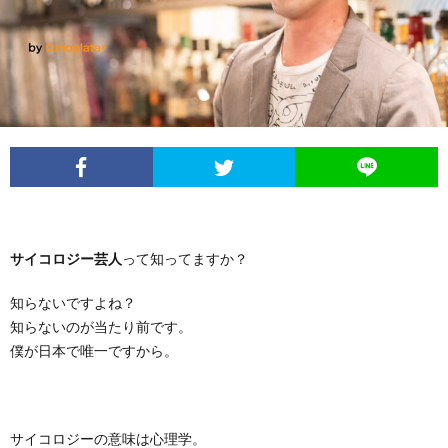
イ
レ
ネ
ン
お
ベ
ポ
タ
タ
笑
ン
ー
ビ
い
ト
ト
ュ
芸
情
ー
人
サイコロジー芸人
って知ってますか？
報
列
知らないですよね？
知らないのが当たり前です。
僕が日本で唯一ですから。
伝
サイコロジーの意味は心理学。