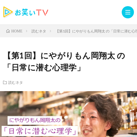
読むネタ
【第1回】にやがりもん岡翔太 の「日常に潜む心
HOME
記
【第1回】にやがりもん岡翔太 の
事
人
「日常に潜む心理学」
TOP
気
お
読むネタ
記
知
ラ
事
ら
イ
読
せ・
ブ
む
イ