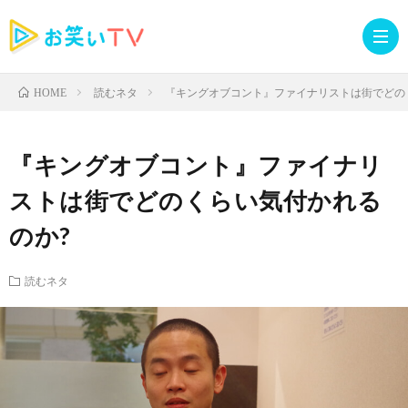
読むネタ
『キングオブコント』ファイナリストは街でどの
HOME
記
『キングオブコント』ファイナリ
事
人
ストは街でどのくらい気付かれる
のか?
TOP
気
お
読むネタ
記
知
ラ
事
ら
イ
読
せ・
ブ
む
イ