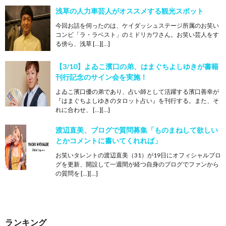
浅草の人力車芸人がオススメする観光スポット
今回お話を伺ったのは、ケイダッシュステージ所属のお笑い
コンビ「ラ・ラベスト」のミドリカワさん。お笑い芸人をす
る傍ら、浅草 […][…]
【3/10】よゐこ濱口の弟、はまぐちよしゆきが書籍
刊行記念のサイン会を実施！
よゐこ濱口優の弟であり、占い師として活躍する濱口善幸が
『はまぐちよしゆきのタロット占い』を刊行する。また、そ
れに合わせ、 […][…]
渡辺直美、ブログで質問募集「ものまねして欲しい
とかコメントに書いてくれれば」
お笑いタレントの渡辺直美（31）が19日にオフィシャルブロ
グを更新、開設して一週間が経つ自身のブログでファンから
の質問を […][…]
ランキング