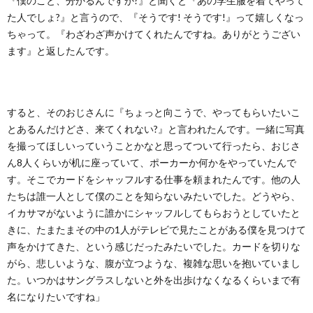
『僕のこと、分かるんですか?』と聞くと『あの学生服を着てやって
た人でしょ?』と言うので、『そうです! そうです!』って嬉しくなっ
ちゃって。『わざわざ声かけてくれたんですね。ありがとうござい
ます』と返したんです。
すると、そのおじさんに『ちょっと向こうで、やってもらいたいこ
とあるんだけどさ、来てくれない?』と言われたんです。一緒に写真
を撮ってほしいっていうことかなと思ってついて行ったら、おじさ
ん8人くらいが机に座っていて、ポーカーか何かをやっていたんで
す。そこでカードをシャッフルする仕事を頼まれたんです。他の人
たちは誰一人として僕のことを知らないみたいでした。どうやら、
イカサマがないように誰かにシャッフルしてもらおうとしていたと
きに、たまたまその中の1人がテレビで見たことがある僕を見つけて
声をかけてきた、という感じだったみたいでした。カードを切りな
がら、悲しいような、腹が立つような、複雑な思いを抱いていまし
た。いつかはサングラスしないと外を出歩けなくなるくらいまで有
名になりたいですね」