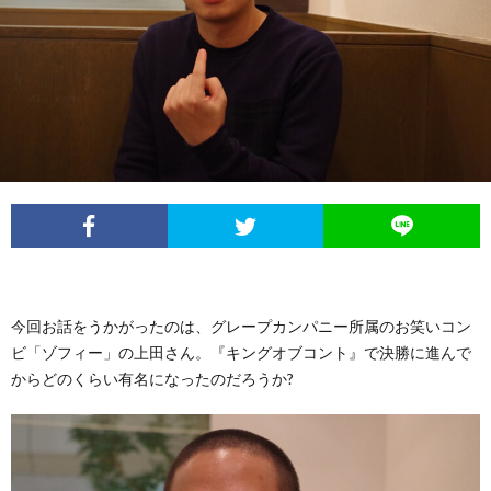
イ
レ
ネ
ン
お
ベ
ポ
タ
タ
笑
ン
ー
ビ
い
ト
ト
ュ
芸
情
ー
人
報
今回お話をうかがったのは、グレープカンパニー所属のお笑いコン
列
ビ「ゾフィー」の上田さん。『キングオブコント』で決勝に進んで
からどのくらい有名になったのだろうか?
伝