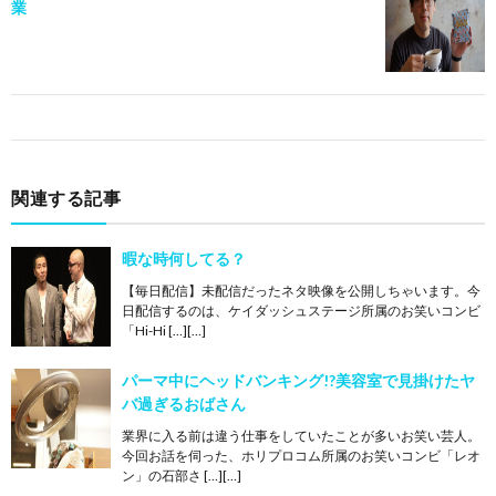
業
関連する記事
暇な時何してる？
【毎日配信】未配信だったネタ映像を公開しちゃいます。今
日配信するのは、ケイダッシュステージ所属のお笑いコンビ
「Hi-Hi […][…]
パーマ中にヘッドバンキング!?美容室で見掛けたヤ
バ過ぎるおばさん
業界に入る前は違う仕事をしていたことが多いお笑い芸人。
今回お話を伺った、ホリプロコム所属のお笑いコンビ「レオ
ン」の石部さ […][…]