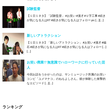
試験監督
【１日１ネタ】「試験監督」 #お笑い #漫才 #Ｕ字工事 #続き
が気になる人はRT #続きが気になる人はフォロー pic […][…]
新しいアトラクション
【１日１ネタ】「新しいアトラクション」 #お笑い #漫才 #磁
石 #続きが気になる人はRT #続きが気になる人はフォロー […]
[…]
お笑い廃業!? 無意識でハローワークに行っていた芸
人
今回お話をうかがったのは、サンミュージック所属のお笑い
コンビ「ユメマナコ」のねもよしさん。彼が体験した衝撃的
なエピソード […][…]
ランキング