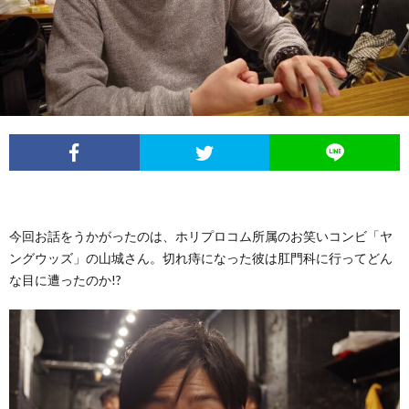
イ
レ
ネ
ン
お
ベ
ポ
タ
タ
笑
ン
ー
ビ
い
ト
ト
ュ
芸
情
ー
人
今回お話をうかがったのは、ホリプロコム所属のお笑いコンビ「ヤ
ングウッズ」の山城さん。切れ痔になった彼は肛門科に行ってどん
報
列
な目に遭ったのか!?
伝