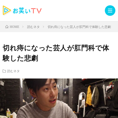
読むネタ
切れ痔になった芸人が肛門科で体験した悲劇
HOME
記
切れ痔になった芸人が肛門科で体
事
人
験した悲劇
TOP
気
お
読むネタ
記
知
ラ
事
ら
イ
読
せ・
ブ
む
イ