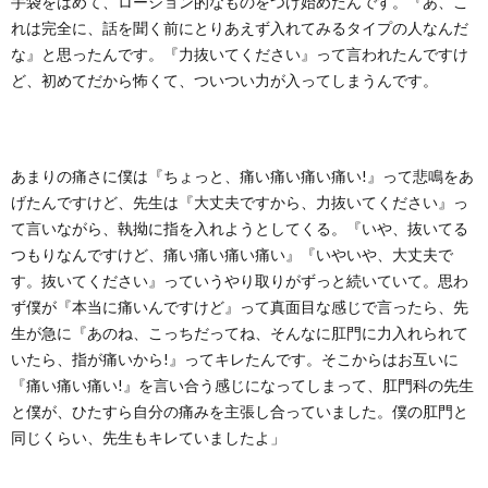
手袋をはめて、ローション的なものをつけ始めたんです。『あ、こ
れは完全に、話を聞く前にとりあえず入れてみるタイプの人なんだ
な』と思ったんです。『力抜いてください』って言われたんですけ
ど、初めてだから怖くて、ついつい力が入ってしまうんです。
あまりの痛さに僕は『ちょっと、痛い痛い痛い痛い!』って悲鳴をあ
げたんですけど、先生は『大丈夫ですから、力抜いてください』っ
て言いながら、執拗に指を入れようとしてくる。『いや、抜いてる
つもりなんですけど、痛い痛い痛い痛い』『いやいや、大丈夫で
す。抜いてください』っていうやり取りがずっと続いていて。思わ
ず僕が『本当に痛いんですけど』って真面目な感じで言ったら、先
生が急に『あのね、こっちだってね、そんなに肛門に力入れられて
いたら、指が痛いから!』ってキレたんです。そこからはお互いに
『痛い痛い痛い!』を言い合う感じになってしまって、肛門科の先生
と僕が、ひたすら自分の痛みを主張し合っていました。僕の肛門と
同じくらい、先生もキレていましたよ」