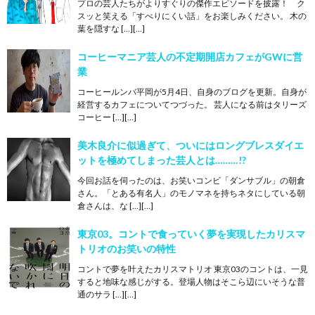
プロの芸人たちがよりすぐりの傑作エピソードを披露！ ク
スッと笑える「すべりにくい話」をお楽しみください。 木の
葉を隠すな […][…]
コーヒーマニア芸人の不定期開店カフェがGWに営
業
コーヒールンバ平岡が5月4日、自身のブログを更新。自身が
経営するカフェについてつづった。 芸人になる前はタリーズ
コーヒー […][…]
美木良介に似過ぎて、ついにはロングブレスダイエ
ットを極めてしまった芸人とは………!?
今回お話を伺ったのは、お笑いコンビ「ダンサブル」の朝倉
さん。「とある有名人」のモノマネを持ちネタにしている朝
倉さんは、な […][…]
東京03。コントで食っていく夢を実現したカリスマ
トリオのお笑いの特性
コントで夢を叶えたカリスマトリオ 東京03のコントは、一見
すると地味な感じがする。登場人物はそこら辺にいそうな普
通のサラ […][…]