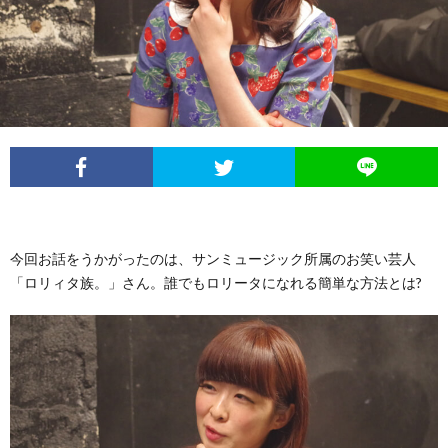
イ
レ
ネ
ン
お
ベ
ポ
タ
タ
笑
ン
ー
ビ
い
ト
ト
ュ
芸
情
ー
人
今回お話をうかがったのは、サンミュージック所属のお笑い芸人
「ロリィタ族。」さん。誰でもロリータになれる簡単な方法とは?
報
列
伝