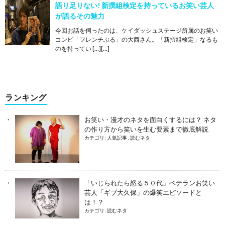
語り足りない! 新撰組検定を持っているお笑い芸人
が語るその魅力
今回お話を伺ったのは、ケイダッシュステージ所属のお笑い
コンビ「フレンチぶる」の大西さん。「新撰組検定」なるも
のを持ってい […][…]
ランキング
お笑い・漫才のネタを面白くするには？ ネタ
の作り方から笑いを生む要素まで徹底解説
カテゴリ:
人気記事
,
読むネタ
「いじられたら怒る５０代」ベテランお笑い
芸人「ギブ大久保」の爆笑エピソードと
は！？
カテゴリ:
読むネタ