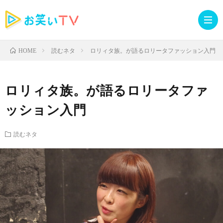
読むネタ
ロリィタ族。が語るロリータファッション入門
HOME
記
ロリィタ族。が語るロリータファ
事
人
ッション入門
TOP
気
お
読むネタ
記
知
ラ
事
ら
イ
読
せ・
ブ
む
イ