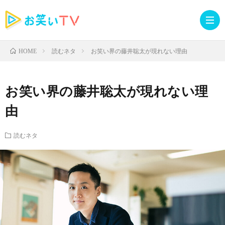
読むネタ
お笑い界の藤井聡太が現れない理由
HOME
記
お笑い界の藤井聡太が現れない理
事
人
由
TOP
気
お
読むネタ
記
知
ラ
事
ら
イ
読
せ・
ブ
む
イ