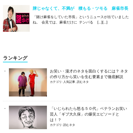
牌じゃなくて、不満が 積もる・ツモる 麻雀市長
「賭け麻雀をしていた市長」というニュースが出ていました
ね。 会見では、麻雀だけに テンパる […][…]
ランキング
お笑い・漫才のネタを面白くするには？ ネタ
の作り方から笑いを生む要素まで徹底解説
カテゴリ:
人気記事
,
読むネタ
「いじられたら怒る５０代」ベテランお笑い
芸人「ギブ大久保」の爆笑エピソードと
は！？
カテゴリ:
読むネタ