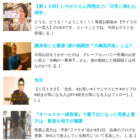
【第１０回】にやがりもん岡翔太 の「日常に潜む心
理学」
どうも、どうも！！ようこそ！！！ 毎度お馴染み 【サイコロ
ジー芸人】のOKAです。 ということでね。 今回もゲストを
登場 […][…]
護身術にも最適! 謎の格闘技『大嶋流武術』とは!?
今回お話をうかがったのは、グレープカンパニー所属のお笑
い芸人「大嶋の一番弟子」さん。彼が創始した格闘技とは何
なのか!? […][…]
先生
【１日１ネタ】「先生」 #お笑い #イマニヤスヒサ #ホリプロ
#続きが気になる人はRT #続きが気になる人はフォロー […]
[…]
『オールスター後夜祭』で最下位になった馬鹿よ貴
方は・新道を相方が擁護
馬鹿よ貴方は・平井“ファラオ”光が4月2日、自身のブログを
更新。SNS上で炎上している相方について言及した。 […][…]