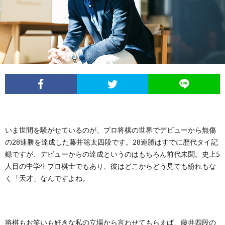
イ
レ
ネ
ン
お
ベ
ポ
タ
タ
笑
ン
ー
ビ
い
ト
ト
ュ
芸
情
ー
人
いま世間を騒がせているのが、プロ将棋の世界でデビューから無傷
の28連勝を達成した藤井聡太四段です。28連勝はすでに歴代タイ記
報
列
録ですが、デビューからの達成というのはもちろん前代未聞。史上5
人目の中学生プロ棋士でもあり、彼はどこからどう見ても紛れもな
く「天才」なんですよね。
伝
将棋もお笑いも好きな私の立場から言わせてもらえば、藤井四段の