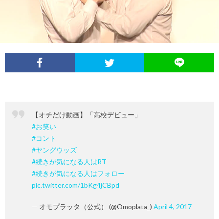
イ
レ
ネ
ン
お
ベ
ポ
タ
タ
笑
ン
ー
ビ
い
ト
ト
ュ
芸
【オチだけ動画】「高校デビュー」
情
ー
人
#お笑い
#コント
報
列
#ヤングウッズ
#続きが気になる人はRT
#続きが気になる人はフォロー
伝
pic.twitter.com/1bKg4jCBpd
— オモプラッタ（公式） (@Omoplata_)
April 4, 2017