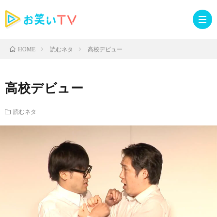
読むネタ
高校デビュー
HOME
記
高校デビュー
事
人
読むネタ
TOP
気
お
記
知
ラ
事
ら
イ
読
せ・
ブ
む
イ