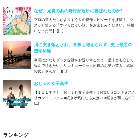
なぜ、兄貴のあの奇行が近所に喜ばれたのか?
プロの芸人たちがよりすぐりの傑作エピソードを披露！ ク
スッと笑える「すべりにくい話」をお楽しみください。 時報
になった兄 […][…]
川に突き落とされ、食事も与えられず…史上最悪の
留学体験
今回はかなりダークな話をお送りするので、是非とも心して
読んで頂きたい。サンミュージック所属のお笑い芸人「武家
の女」さんが […][…]
おしゃれ女子高生
【１日１ネタ】「おしゃれ女子高生」 #お笑い #コント #アメ
リカンコミックス #続きが気になる人はRT #続きが気にな […]
[…]
ランキング