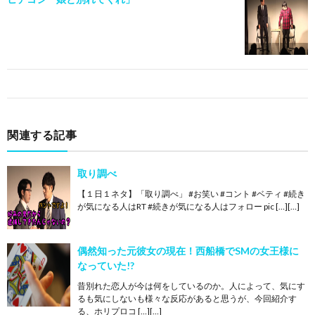
関連する記事
取り調べ
【１日１ネタ】「取り調べ」 #お笑い #コント #ベティ #続き
が気になる人はRT #続きが気になる人はフォロー pic […][…]
偶然知った元彼女の現在！西船橋でSMの女王様に
なっていた!?
昔別れた恋人が今は何をしているのか。人によって、気にす
るも気にしないも様々な反応があると思うが、今回紹介す
る、ホリプロコ […][…]