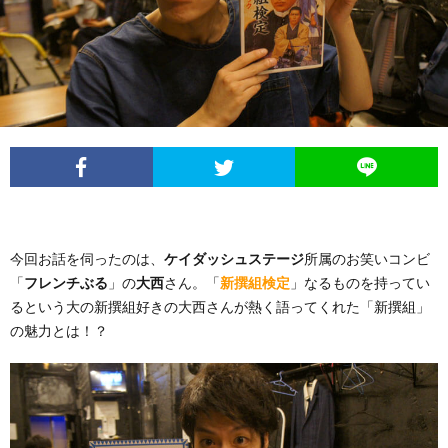
イ
レ
ネ
ン
お
ベ
ポ
タ
タ
笑
ン
ー
ビ
い
ト
ト
ュ
芸
情
ー
人
今回お話を伺ったのは、
ケイダッシュステージ
所属のお笑いコンビ
「
フレンチぶる
」の
大西
さん。「
新撰組検定
」なるものを持ってい
報
列
るという大の新撰組好きの大西さんが熱く語ってくれた「新撰組」
の魅力とは！？
伝