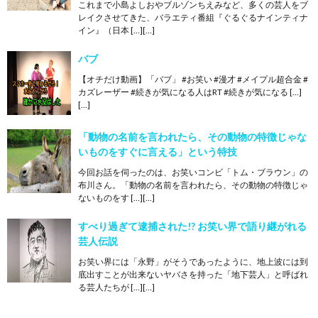
これまで小島よしおやブルゾンちえみなど、多くの芸人をブ
レイクさせてきた、バラエティ番組『ぐるぐるナインティナ
イン』（日本 […][…]
バブ
【オチだけ動画】「バブ」 #お笑い #漫才 #メイプル超合金 #
カズレーザー #続きが気になる人はRT #続きが気になる […]
[…]
「動物の名前を言われたら、その動物の特徴じゃな
いものをすぐに言える」という特技
今回お話を伺ったのは、お笑いコンビ「トム・ブラウン」の
布川さん。「動物の名前を言われたら、その動物の特徴じゃ
ないものをす […][…]
すべり過ぎて逮捕された!? お笑い界で語り継がれる
芸人伝説
お笑い界には「永野」がそうであったように、地上波には到
底出すことが出来ないヤバさを持った「地下芸人」と呼ばれ
る芸人たちが […][…]