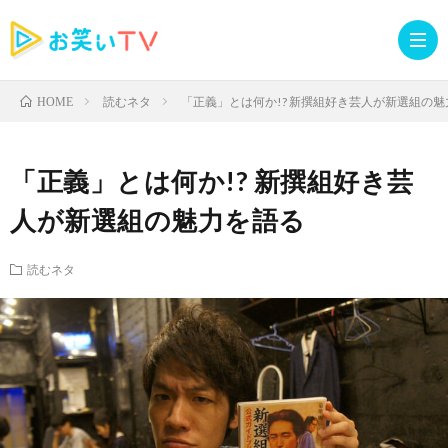
読むネタ
「正義」とは何か!? 新撰組好き芸人が新選組の
HOME
記
「正義」とは何か!? 新撰組好き芸
事
人
人が新選組の魅力を語る
TOP
気
お
読むネタ
記
知
ラ
事
ら
イ
読
せ・
ブ
む
イ