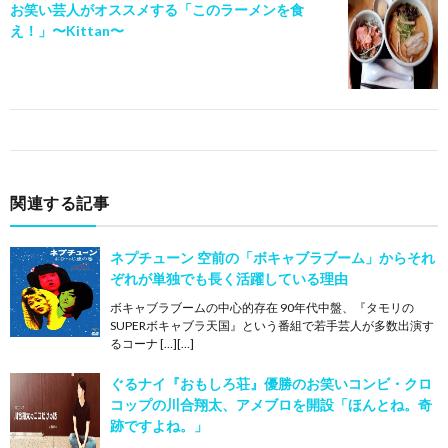
お笑い芸人がオススメする「このラーメンを食
え！」〜Kittan〜
関連する記事
ネプチューン 空前の「ボキャブラブーム」からそれ
ぞれが単独でも長く活躍している理由
ボキャブラブームの中心的存在 90年代中盤、『タモリの
SUPERボキャブラ天国』という番組で若手芸人が多数出演す
るコーナ […][…]
ぐるナイ『おもしろ荘』優勝のお笑いコンビ・クロ
コップの川合翔太、アメブロを開設「ほんとね。奇
跡ですよね。」