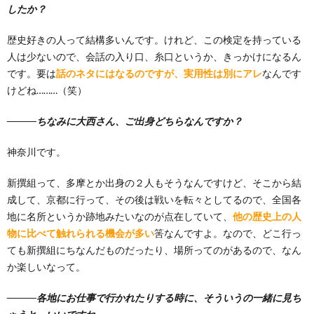
したか？
歴史好きの人って結構多いんです。けれど、この検定を持っている
人は少ないので、会話の入り口、糸口というか、きっかけになるん
です。要は
話のネタにはなるのですが、実用性は別にアレ
なんです
けどね………（笑）
―――ちなみに大西さん、ご出身どちらなんですか？
神奈川です。
新撰組って、多摩とか出身の２人もそうなんですけど、そこから結
成して、京都に行って、その後は戦いを転々としてるので、全国各
地に名所というか跡地みたいなのが点在していて、
他の歴史上の人
物に比べて触れられる機会が多い
筈なんですよ。なので、どこ行っ
ても新撰組にちなんだものだったり、場所ってのがあるので、なん
か楽しいなって。
―――各地にお仕事で行かれたりする時に、そういうの一緒に見ち