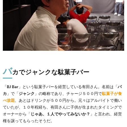
バ
カでジャンクな駄菓子バー
「
BJ Bar
」という駄菓子バーを経営している有田さん。名前は「
バ
カ
」で「
ジャンク
」の略称であり、チャージ５００円で
駄菓子が食
べ放題
、あとはドリンクが５００円から。元々はアルバイトで働い
ていたが、１０年程経ち、有田さんに子供が生まれたタイミングで
オーナーから「
じゃあ、１人でやってみないか？
」と言われ、経営
権を譲ってもらったそうだ。