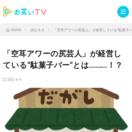
読むネタ
「空耳アワーの尻芸人」が経営している“駄菓子バ
HOME
記
「空耳アワーの尻芸人」が経営し
事
人
ている“駄菓子バー”とは………！？
TOP
気
お
読むネタ
記
知
ラ
事
ら
イ
読
せ・
ブ
む
イ