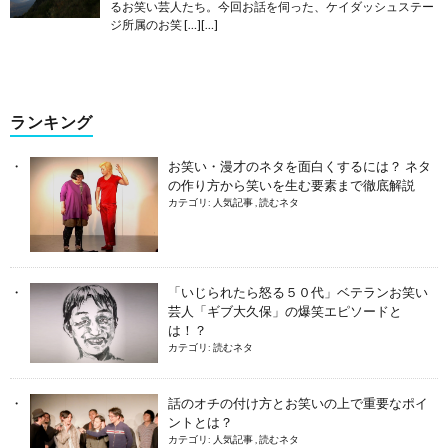
るお笑い芸人たち。今回お話を伺った、ケイダッシュステー
ジ所属のお笑 […][…]
ランキング
お笑い・漫才のネタを面白くするには？ ネタ
の作り方から笑いを生む要素まで徹底解説
カテゴリ:
人気記事
,
読むネタ
「いじられたら怒る５０代」ベテランお笑い
芸人「ギブ大久保」の爆笑エピソードと
は！？
カテゴリ:
読むネタ
話のオチの付け方とお笑いの上で重要なポイ
ントとは？
カテゴリ:
人気記事
,
読むネタ