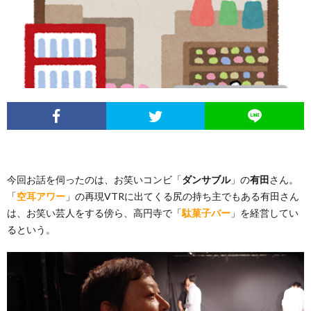
イ
レ
ネ
ン
お
ベ
ポ
タ
タ
笑
ン
ー
ビ
い
ト
ト
ュ
芸
情
ー
人
今回お話を伺ったのは、お笑いコンビ「
ダンサブル
」の
有田
さん。
「
空耳アワー
」の再現VTRに出てくる尻の持ち主でもある有田さん
報
列
は、お笑い芸人をする傍ら、高円寺で「
駄菓子バー
」を経営してい
るという。
伝