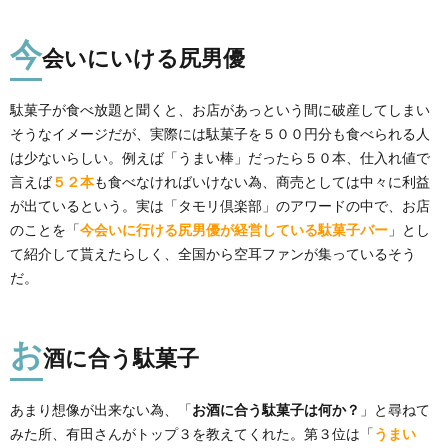
今
会いにいける尻男優
駄菓子が食べ放題と聞くと、お店があっという間に破産してしまい
そうなイメージだが、実際には駄菓子を５００円分も食べられる人
は少ないらしい。例えば「うまい棒」だったら５０本、仕入れ値で
言えば
５２本
も食べなければいけない為、商売としては中々に利益
が出ているという。実は「タモリ倶楽部」のアワードの中で、お店
のことを「
今会いに行ける尻男優が経営している駄菓子バー
」とし
て紹介して貰えたらしく、全国から空耳ファンが集っているそう
だ。
お
酒に合う駄菓子
あまり想像が出来ない為、「
お酒に合う駄菓子は何か？
」と尋ねて
みた所、有田さんがトップ３を教えてくれた。第３位は「
うまい