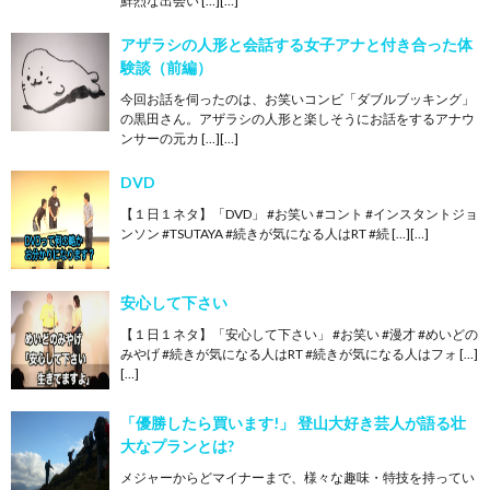
鮮烈な出会い […][…]
アザラシの人形と会話する女子アナと付き合った体
験談（前編）
今回お話を伺ったのは、お笑いコンビ「ダブルブッキング」
の黒田さん。アザラシの人形と楽しそうにお話をするアナウ
ンサーの元カ […][…]
DVD
【１日１ネタ】「DVD」 #お笑い #コント #インスタントジョ
ンソン #TSUTAYA #続きが気になる人はRT #続 […][…]
安心して下さい
【１日１ネタ】「安心して下さい」 #お笑い #漫才 #めいどの
みやげ #続きが気になる人はRT #続きが気になる人はフォ […]
[…]
「優勝したら買います!」 登山大好き芸人が語る壮
大なプランとは?
メジャーからどマイナーまで、様々な趣味・特技を持ってい