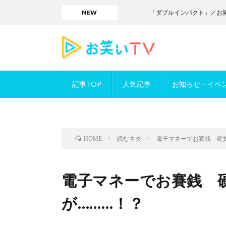
NEW
「ダブルインパクト」／お笑いTVに掲
記事TOP
人気記事
お知らせ・イベ
読むネタ
電子マネーでお賽銭 硬
HOME
電子マネーでお賽銭 
が………！？