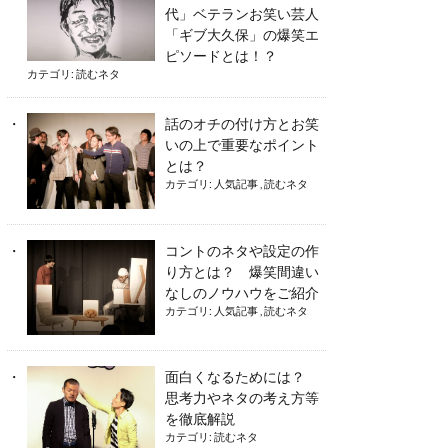
代」ベテランお笑い芸人
「ギブ大久保」の爆笑エ
ピソードとは！？
カテゴリ:
読むネタ
話のオチの付け方とお笑
いの上で重要なポイント
とは？
カテゴリ:
人気記事
,
読むネタ
コントのネタや設定の作
り方とは？ 爆笑間違い
なしのノウハウをご紹介
カテゴリ:
人気記事
,
読むネタ
面白くなるためには？
思考力やネタの考え方等
を徹底解説
カテゴリ:
読むネタ