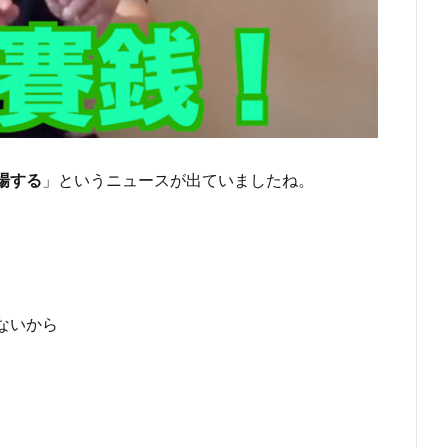
場する
」というニュースが出ていましたね。
ないから