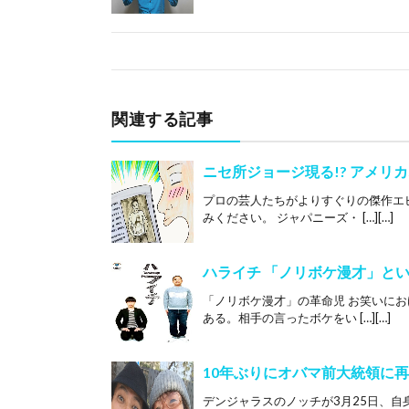
関連する記事
ニセ所ジョージ現る!? アメリ
プロの芸人たちがよりすぐりの傑作エ
みください。 ジャパニーズ・ […][…]
ハライチ 「ノリボケ漫才」と
「ノリボケ漫才」の革命児 お笑いに
ある。相手の言ったボケをい […][…]
10年ぶりにオバマ前大統領に
デンジャラスのノッチが3月25日、自