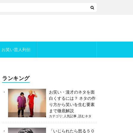
お笑い芸人列伝
ランキング
お笑い・漫才のネタを面
白くするには？ ネタの作
り方から笑いを生む要素
まで徹底解説
カテゴリ:
人気記事
,
読むネタ
「いじられたら怒る５０