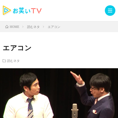
読むネタ
エアコン
HOME
記
エアコン
事
人
読むネタ
TOP
気
お
記
知
ラ
事
ら
イ
読
せ・
ブ
む
イ