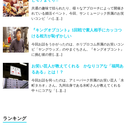
共通の趣味で括られたり、様々なアプローチによって開催さ
れている婚活イベント。今回、サンミュージック所属のお笑
いコンビ「ハ […][…]
『キングオブコント』1回戦で素人相手にカッコつ
ける相方が恥ずかしい
今回お話をうかがったのは、ホリプロコム所属のお笑いコン
ビ「ヤングウッズ」のやまぐちさん。『キングオブコント』
に挑む彼の密 […][…]
お笑い芸人が教えてくれる かなりコアな「福岡あ
るある」とは！？
今回お話を伺ったのは、アミーパーク所属のお笑い芸人「水
町タカオ」さん。九州出身である水町さんが教えてくれる
中々にコアな「 […][…]
ランキング