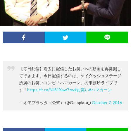
イ
レ
ネ
ン
お
ベ
ポ
タ
タ
笑
ン
ー
ビ
い
ト
ト
ュ
芸
【毎日配信】過去に配信したお笑いtvの動画を再発掘し
情
ー
人
て行きます。今日配信するのは、ケイダッシュステージ
所属のお笑いコンビ「ハマカーン」の事務所ライブで
報
列
す！
https://t.co/NJ81Xaw7zw
#お笑い
#ハマカーン
— オモプラッタ（公式） (@Omoplata_)
October 7, 2016
伝