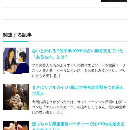
関連する記事
ないと外れる!?的中率100％の占い師を支えていた
「あるもの」とは!?
プロの芸人たちがよりすぐりの傑作エピソードを披露！ ク
スッと笑える「すべりにくい話」をお楽しみください。 占い
に最も必要 […][…]
まさにリアルカイジ! 船上で持ち金全額をつぎ込ん
だ芸人
今回お話をうかがったのは、サンミュージック所属のお笑い
コンビ「エルシャラカーニ」の山本しろうさん。彼の学生時
代の思い出と […][…]
ぽっちゃり限定婚活パーティーでは100kgを超える
とモテまくり!?