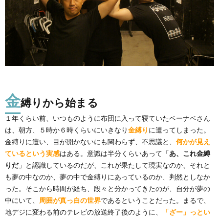
金
縛りから始まる
１年くらい前、いつものように布団に入って寝ていたベーナベさん
は、朝方、５時か６時くらいにいきなり
金縛り
に遭ってしまった。
金縛りに遭い、目が開かないにも関わらず、不思議と、
何かが見え
ているという実感
はある。意識は半分くらいあって「
あ、これ金縛
りだ
」と認識しているのだが、これが果たして現実なのか、それと
も夢の中なのか、夢の中で金縛りにあっているのか、判然としなか
った。そこから時間が経ち、段々と分かってきたのが、自分が夢の
中にいて、
周囲が真っ白の世界
であるということだった。まるで、
地デジに変わる前のテレビの放送終了後のように、
「ざー」っとい