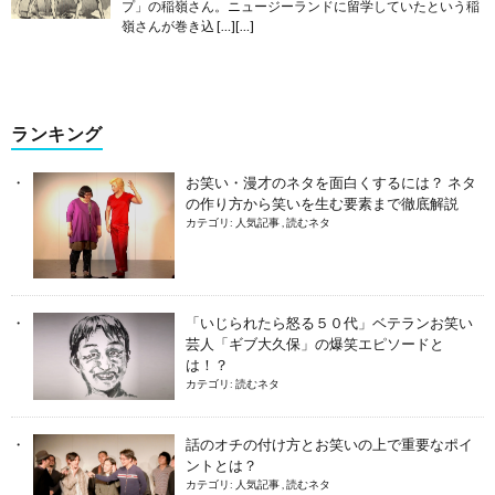
プ」の稲嶺さん。ニュージーランドに留学していたという稲
嶺さんが巻き込 […][…]
ランキング
お笑い・漫才のネタを面白くするには？ ネタ
の作り方から笑いを生む要素まで徹底解説
カテゴリ:
人気記事
,
読むネタ
「いじられたら怒る５０代」ベテランお笑い
芸人「ギブ大久保」の爆笑エピソードと
は！？
カテゴリ:
読むネタ
話のオチの付け方とお笑いの上で重要なポイ
ントとは？
カテゴリ:
人気記事
,
読むネタ