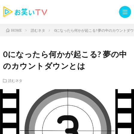
読むネタ
0になったら何かが起こる? 夢の中のカウントダ
HOME
記
0になったら何かが起こる? 夢の中
事
人
のカウントダウンとは
TOP
気
お
読むネタ
記
知
ラ
事
ら
イ
読
せ・
ブ
む
イ