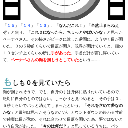
「
１５
」「
１４
」「
１３
」、「
なんだこれ！
」「
全然止まらねえ
ぞ
」と焦り、「
これ０になったら、ちょっとやばいかな
」と思った
ベーナベさん。その怖さがピークに達した瞬間に、ようやく目が開
いた。０の５秒前くらいで目蓋が開き、視界が開けていくと、顔の
１０センチ上くらいの所に
手があった
。手首だけが宙に浮いてい
て、
ベーナベさんの顔を掴もうとしていた
という………
も
しも０を見ていたら
顔が掴まれそうで、でも、自身の手は身体に貼り付いているので、
絶対に自分のものではない。しっかりと見つめると、その手は０．
５秒くらいでパッと消えてしまったという。「
それを含めて夢なの
かな
」と最初は思ったそうなのだが、カウントダウンの終わる寸前
で確実に目が覚め、それに合わせて目蓋を開いた為、夢ではないと
いう自覚があった。「
今のは何だ？
」と思っているうちに、パッ