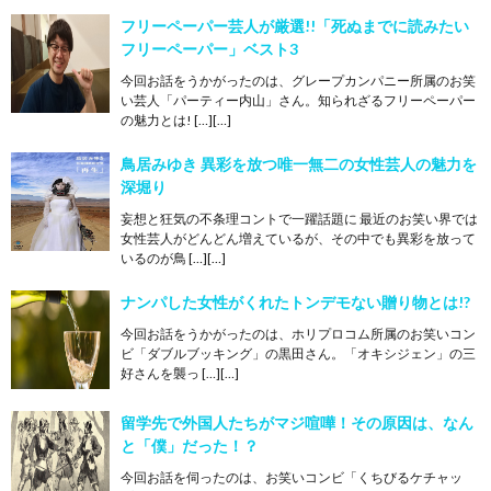
フリーペーパー芸人が厳選!!「死ぬまでに読みたい
フリーペーパー」ベスト3
今回お話をうかがったのは、グレープカンパニー所属のお笑
い芸人「パーティー内山」さん。知られざるフリーペーパー
の魅力とは! […][…]
鳥居みゆき 異彩を放つ唯一無二の女性芸人の魅力を
深堀り
妄想と狂気の不条理コントで一躍話題に 最近のお笑い界では
女性芸人がどんどん増えているが、その中でも異彩を放って
いるのが鳥 […][…]
ナンパした女性がくれたトンデモない贈り物とは!?
今回お話をうかがったのは、ホリプロコム所属のお笑いコン
ビ「ダブルブッキング」の黒田さん。「オキシジェン」の三
好さんを襲っ […][…]
留学先で外国人たちがマジ喧嘩！その原因は、なん
と「僕」だった！？
今回お話を伺ったのは、お笑いコンビ「くちびるケチャッ