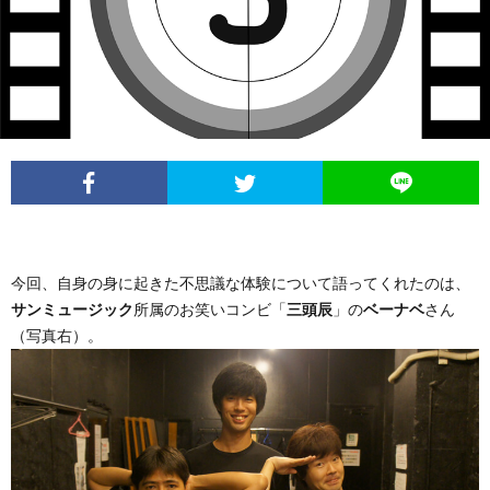
イ
レ
ネ
ン
お
ベ
ポ
タ
タ
笑
ン
ー
ビ
い
ト
ト
ュ
芸
情
ー
人
今回、自身の身に起きた不思議な体験について語ってくれたのは、
サンミュージック
所属のお笑いコンビ「
三頭辰
」の
ベーナベ
さん
報
列
（写真右）。
伝