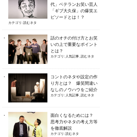
代」ベテランお笑い芸人
「ギブ大久保」の爆笑エ
ピソードとは！？
カテゴリ:
読むネタ
話のオチの付け方とお笑
いの上で重要なポイント
とは？
カテゴリ:
人気記事
,
読むネタ
コントのネタや設定の作
り方とは？ 爆笑間違い
なしのノウハウをご紹介
カテゴリ:
人気記事
,
読むネタ
面白くなるためには？
思考力やネタの考え方等
を徹底解説
カテゴリ:
読むネタ