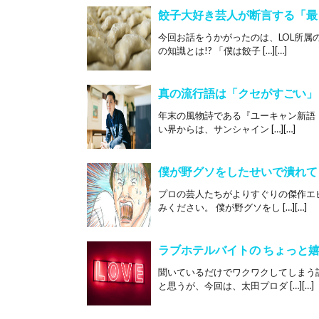
餃子大好き芸人が断言する「最
今回お話をうかがったのは、LOL所
の知識とは!? 「僕は餃子 […][…]
真の流行語は「クセがすごい」
年末の風物詩である『ユーキャン新語・
い界からは、サンシャイン […][…]
僕が野グソをしたせいで潰れて
プロの芸人たちがよりすぐりの傑作エ
みください。 僕が野グソをし […][…]
ラブホテルバイトの ちょっと
聞いているだけでワクワクしてしまう
と思うが、今回は、太田プロダ […][…]