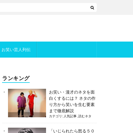
お笑い芸人列伝
ランキング
お笑い・漫才のネタを面
白くするには？ ネタの作
り方から笑いを生む要素
まで徹底解説
カテゴリ:
人気記事
,
読むネタ
「いじられたら怒る５０