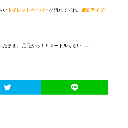
らい
トイレットペーパー
が 流れててね、
仮面ライダ
たまま、 足元から１５メートルくらい………