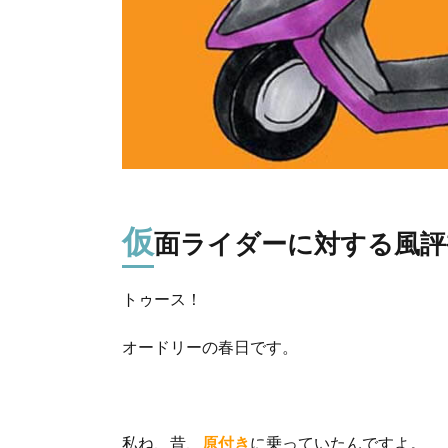
仮
面ライダーに対する風評
トゥース！
オードリーの春日です。
私ね、昔、
原付き
に乗っていたんですよ。