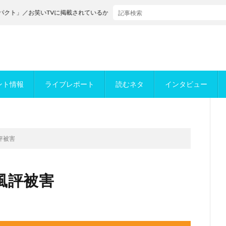
／お笑いTVに掲載されているかもめんたるが決勝進出！
ント情報
ライブレポート
読むネタ
インタビュー
評被害
風評被害