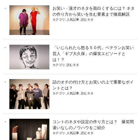
お笑い・漫才のネタを面白くするには？ ネタ
の作り方から笑いを生む要素まで徹底解説
カテゴリ:
人気記事
,
読むネタ
「いじられたら怒る５０代」ベテランお笑い
芸人「ギブ大久保」の爆笑エピソードと
は！？
カテゴリ:
読むネタ
話のオチの付け方とお笑いの上で重要なポイ
ントとは？
カテゴリ:
人気記事
,
読むネタ
コントのネタや設定の作り方とは？ 爆笑間
違いなしのノウハウをご紹介
カテゴリ:
人気記事
,
読むネタ