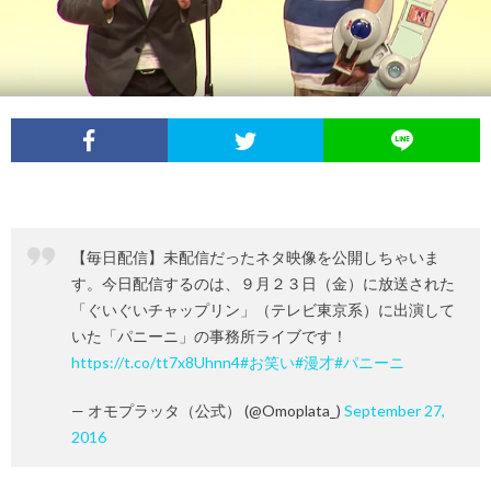
イ
レ
ネ
ン
お
ベ
ポ
タ
タ
笑
ン
ー
ビ
い
ト
ト
ュ
芸
【毎日配信】未配信だったネタ映像を公開しちゃいま
情
ー
人
す。今日配信するのは、９月２３日（金）に放送された
「ぐいぐいチャップリン」（テレビ東京系）に出演して
報
列
いた「パニーニ」の事務所ライブです！
https://t.co/tt7x8Uhnn4
#お笑い
#漫才
#パニーニ
伝
— オモプラッタ（公式） (@Omoplata_)
September 27,
2016