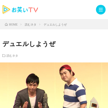
読むネタ
デュエルしようぜ
HOME
記
デュエルしようぜ
事
人
読むネタ
TOP
気
お
記
知
ラ
事
ら
イ
読
せ・
ブ
む
イ