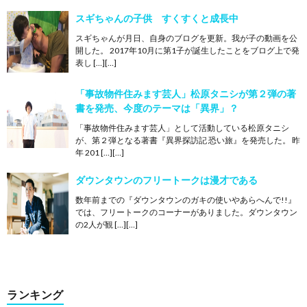
スギちゃんの子供 すくすくと成長中
スギちゃんが月日、自身のブログを更新。我が子の動画を公
開した。 2017年10月に第1子が誕生したことをブログ上で発
表し […][…]
「事故物件住みます芸人」松原タニシが第２弾の著
書を発売、今度のテーマは「異界」？
「事故物件住みます芸人」として活動している松原タニシ
が、第２弾となる著書『異界探訪記 恐い旅』を発売した。 昨
年 201 […][…]
ダウンタウンのフリートークは漫才である
数年前までの『ダウンタウンのガキの使いやあらへんで!!』
では、フリートークのコーナーがありました。ダウンタウン
の2人が観 […][…]
ランキング