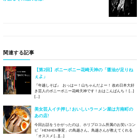
関連する記事
【第2回】ボニーボニー花崎天神の「醤油が足りね
ぇよ」
『年越しそば』 おっはー！山ちゃんだよー！ 改め日本大好
き芸人のボニーボニー花崎天神です！おはこんばんち！ […]
[…]
美女芸人イチ押し! おいしいラーメン屋は方南町の
あの店!
今回お話をうかがったのは、ホリプロコム所属のお笑いコン
ビ「HENHEN事変」の鳥越さん。鳥越さんが教えてくれる
「オススメ […][…]