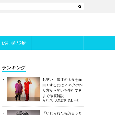
お笑い芸人列伝
ランキング
お笑い・漫才のネタを面
白くするには？ ネタの作
り方から笑いを生む要素
まで徹底解説
カテゴリ:
人気記事
,
読むネタ
「いじられたら怒る５０