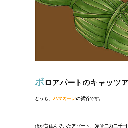
ボ
ロアパートのキャッツ
どうも、
ハマカーン
の
浜谷
です。
僕が昔住んでいたアパート、 家賃二万二千円