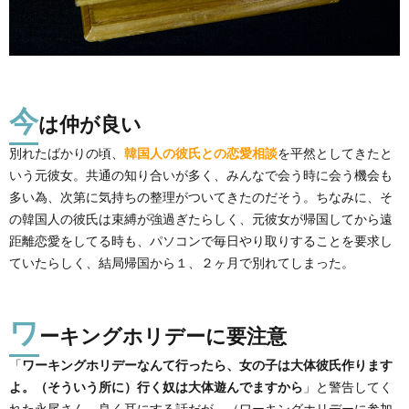
今
は仲が良い
別れたばかりの頃、
韓国人の彼氏との恋愛相談
を平然としてきたと
いう元彼女。共通の知り合いが多く、みんなで会う時に会う機会も
多い為、次第に気持ちの整理がついてきたのだそう。ちなみに、そ
の韓国人の彼氏は束縛が強過ぎたらしく、元彼女が帰国してから遠
距離恋愛をしてる時も、パソコンで毎日やり取りすることを要求し
ていたらしく、結局帰国から１、２ヶ月で別れてしまった。
ワ
ーキングホリデーに要注意
「
ワーキングホリデーなんて行ったら、女の子は大体彼氏作ります
よ。（そういう所に）行く奴は大体遊んでますから
」と警告してく
れた永尾さん。良く耳にする話だが、（ワーキングホリデーに参加