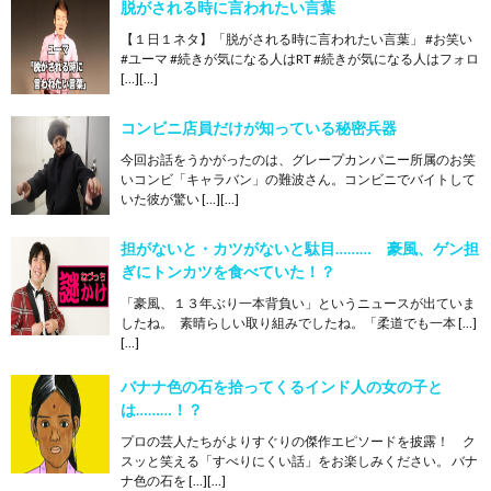
脱がされる時に言われたい言葉
【１日１ネタ】「脱がされる時に言われたい言葉」 #お笑い
#ユーマ #続きが気になる人はRT #続きが気になる人はフォロ
[…][…]
コンビニ店員だけが知っている秘密兵器
今回お話をうかがったのは、グレープカンパニー所属のお笑
いコンビ「キャラバン」の難波さん。コンビニでバイトして
いた彼が驚い […][…]
担がないと・カツがないと駄目……… 豪風、ゲン担
ぎにトンカツを食べていた！？
「豪風、１３年ぶり一本背負い」というニュースが出ていま
したね。 素晴らしい取り組みでしたね。「柔道でも一本 […]
[…]
バナナ色の石を拾ってくるインド人の女の子と
は………！？
プロの芸人たちがよりすぐりの傑作エピソードを披露！ ク
スッと笑える「すべりにくい話」をお楽しみください。 バナ
ナ色の石を […][…]