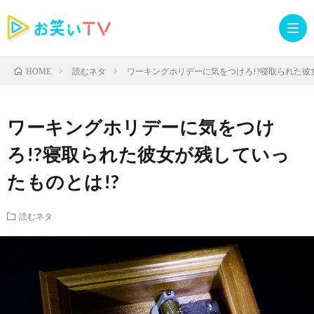
読むネタ
ワーキングホリデーに気をつけろ!?寝取られた彼
HOME
記
ワーキングホリデーに気をつけ
事
人
ろ!?寝取られた彼女が残していっ
たものとは!?
TOP
気
お
読むネタ
記
知
ラ
事
ら
イ
読
せ・
ブ
む
イ