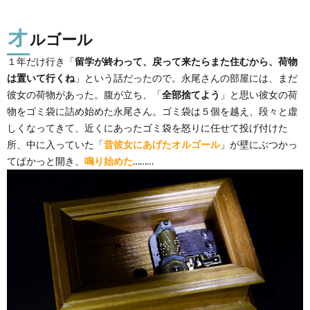
オ
ルゴール
１年だけ行き「
留学が終わって、戻って来たらまた住むから、荷物
は置いて行くね
」という話だったので。永尾さんの部屋には、まだ
彼女の荷物があった。腹が立ち、「
全部捨てよう
」と思い彼女の荷
物をゴミ袋に詰め始めた永尾さん。ゴミ袋は５個を越え、段々と虚
しくなってきて、近くにあったゴミ袋を怒りに任せて投げ付けた
所、中に入っていた「
昔彼女にあげたオルゴール
」が壁にぶつかっ
てぱかっと開き、
鳴り始めた
………