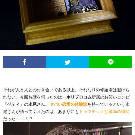
イ
レ
ネ
ン
お
ベ
ポ
タ
タ
笑
ン
ー
ビ
い
ト
ト
ュ
芸
情
ー
人
報
それが人と人との付き合いである以上、それなりの修羅場は避けら
列
れない。今回お話を伺ったのは、
ホリプロコム
所属のお笑いコンビ
「
ベティ
」の
永尾
さん。
ヤバい恋愛の体験談
を持っているという永
伝
尾さんが語ってくれたのは、あまりにも
ドラマチックな破局の瞬間
だった………！？