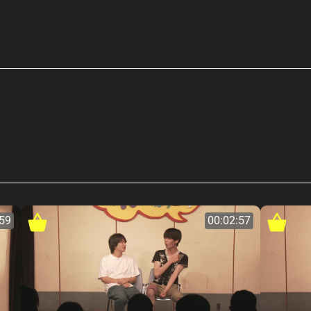
:59
00:02:57