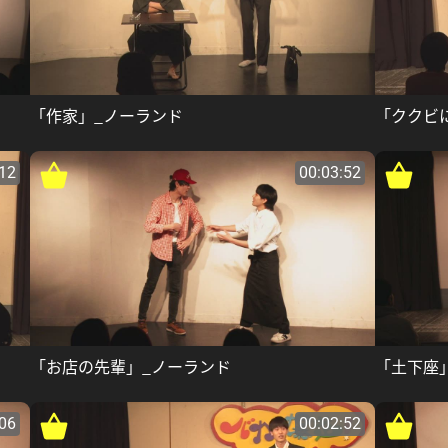
「作家」_ノーランド
「ククビ
:12
00:03:52
「お店の先輩」_ノーランド
「土下座
:06
00:02:52