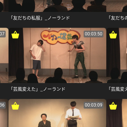
「友だちの私服」_ノーランド
「友だち
:07
00:03:50
「芸風変えた」_ノーランド
「芸風変
:36
00:03:09