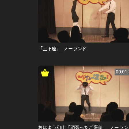
「土下座」_ノーランド
00:01
おはよう和山「頑張ったご褒美」_ノーラン