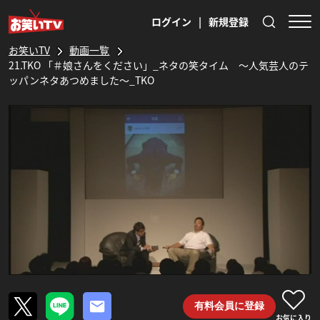
ログイン
|
新規登録
お笑いTV
動画一覧
21.TKO 「＃娘さんをください」_ネタの笑タイム 〜人気芸人のテ
ッパンネタあつめました〜_TKO
有料会員に登録
お気に入り