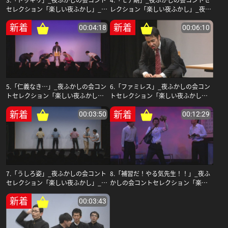
セレクション「楽しい夜ふかし」_夜
レクション「楽しい夜ふかし」_夜ふ
ふかしの会
かしの会
新着
新着
00:04:18
00:06:10
5.「仁義なき…」_夜ふかしの会コン
6.「ファミレス」_夜ふかしの会コン
トセレクション「楽しい夜ふかし」_
トセレクション「楽しい夜ふかし」_
夜ふかしの会
夜ふかしの会
新着
新着
00:03:50
00:12:29
7.「うしろ姿」_夜ふかしの会コント
8.「補習だ！やる気先生！！」_夜ふ
セレクション「楽しい夜ふかし」_夜
かしの会コントセレクション「楽し
ふかしの会
い夜ふかし」_夜ふかしの会
新着
00:03:43