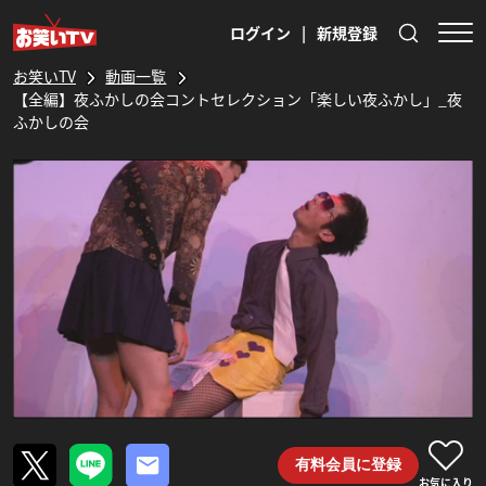
ログイン
|
新規登録
お笑いTV
動画一覧
【全編】夜ふかしの会コントセレクション「楽しい夜ふかし」_夜
ふかしの会
有料会員に登録
お気に入り