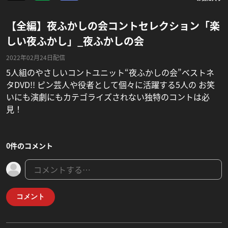
【全編】夜ふかしの会コントセレクション「楽
しい夜ふかし」_夜ふかしの会
2022年02月24日配信
5人組のやさしいコントユニット“夜ふかしの会”ベストネ
タDVD!! ピン芸人や役者として個々に活躍する5人の お笑
いにも演劇にもカテゴライズされない独特のコントは必
見！
0件のコメント
コメント