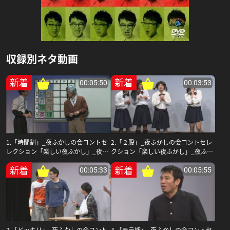
収録別ネタ動画
新着
新着
00:05:50
00:03:53
1.「時間割」_夜ふかしの会コントセ
2.「２股」_夜ふかしの会コントセレ
レクション「楽しい夜ふかし」_夜ふ
クション「楽しい夜ふかし」_夜ふか
かしの会
しの会
新着
新着
00:05:33
00:05:55
3.「ドッキリ」_夜ふかしの会コント
4.「モテ期」_夜ふかしの会コントセ