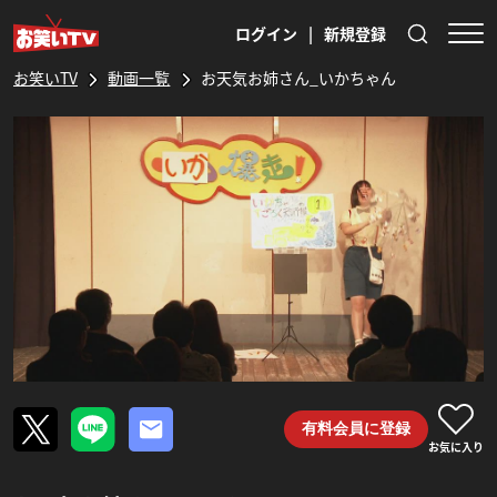
ログイン
|
新規登録
お笑いTV
動画一覧
お天気お姉さん_いかちゃん
有料会員に登録
お気に入り