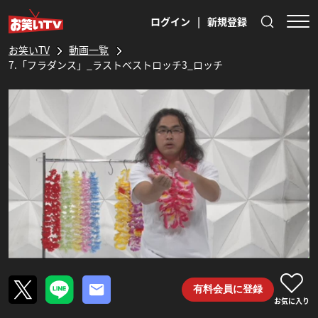
ログイン
|
新規登録
お笑いTV
動画一覧
7.「フラダンス」_ラストベストロッチ3_ロッチ
有料会員に登録
お気に入り