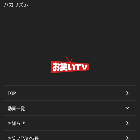
バカリズム
TOP
動画一覧
お知らせ
コント
お笑いTVの特長
漫才