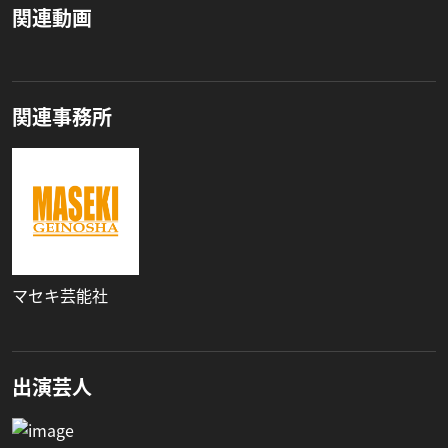
関連動画
関連事務所
マセキ芸能社
出演芸人