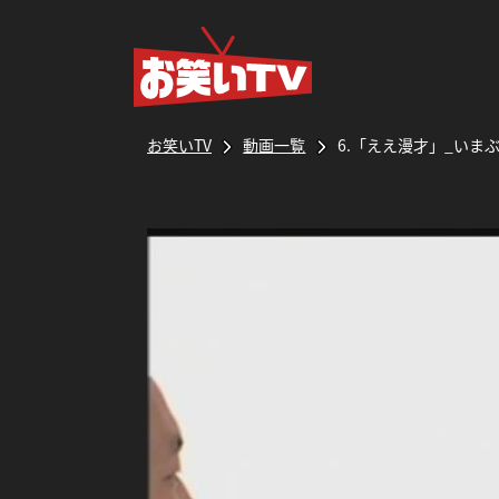
お笑いTV
動画一覧
6.「ええ漫才」_いま