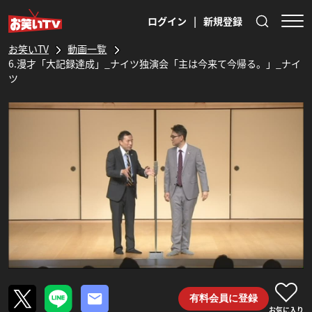
ログイン
|
新規登録
お笑いTV
動画一覧
6.漫才「大記録達成」_ナイツ独演会「主は今来て今帰る。」_ナイ
ツ
有料会員に登録
お気に入り