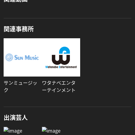
関連事務所
サンミュージッ
ワタナベエンタ
ク
ーテインメント
出演芸人