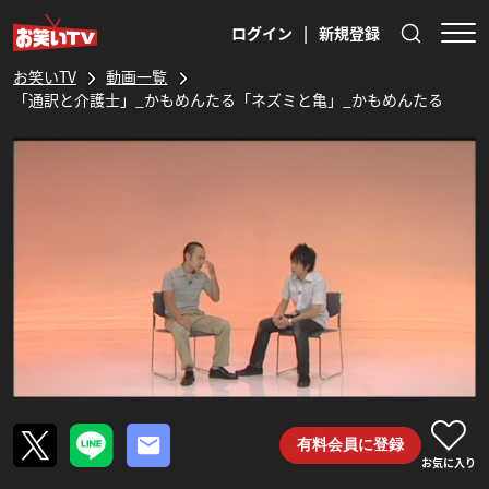
ログイン
|
新規登録
お笑いTV
動画一覧
「通訳と介護士」_かもめんたる「ネズミと亀」_かもめんたる
有料会員に登録
お気に入り