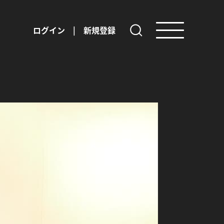
ログイン
|
新規登録