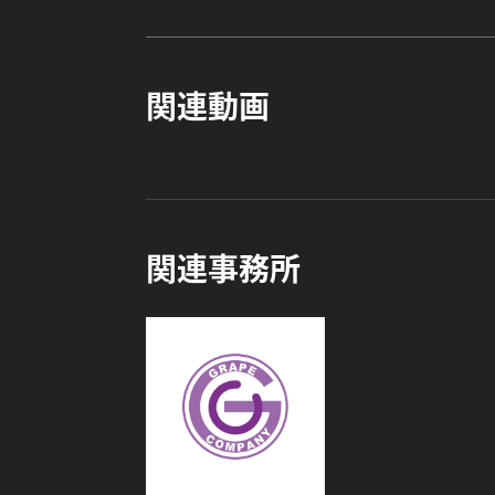
関連動画
関連事務所