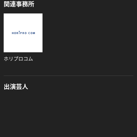
関連事務所
ホリプロコム
出演芸人