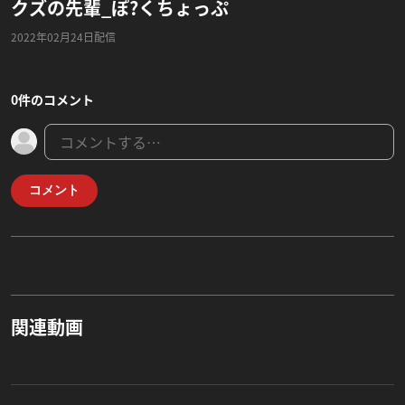
クズの先輩_ぽ?くちょっぷ
2022年02月24日配信
0件のコメント
コメント
関連動画