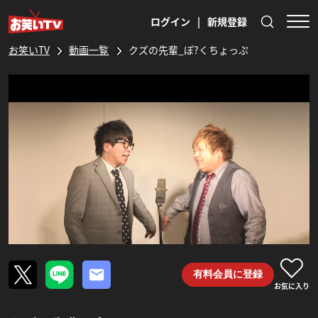
ログイン
|
新規登録
お笑いTV
動画一覧
クズの先輩_ぽ?くちょっぷ
有料会員に登録
お気に入り