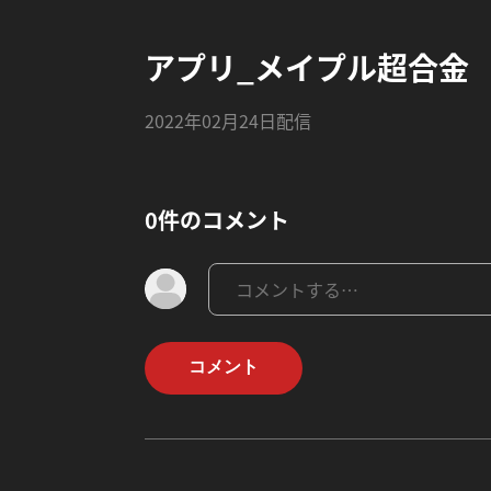
アプリ_メイプル超合金
2022年02月24日配信
0件のコメント
コメント