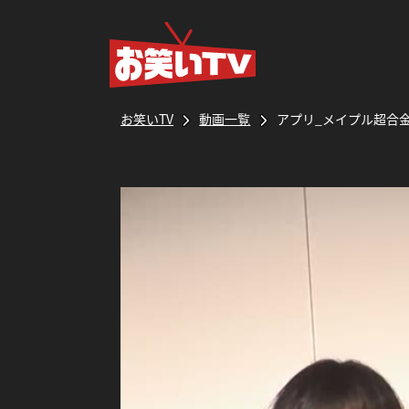
お笑いTV
動画一覧
アプリ_メイプル超合