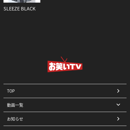
SLEEZE BLACK
TOP
動画一覧
お知らせ
コント