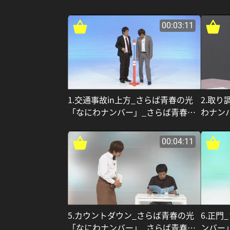
00:03:11
1.交通事故in上方_さらば青春の光
2.取
「なにわナンバー」_さらば青春の
わナン
光
00:04:11
5.カウントダウン_さらば青春の光
6.正
「なにわナンバー」_さらば青春の
ンバー