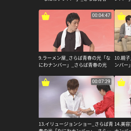
光
00:04:47
9.ラーメン屋_さらば青春の光「な
10.親
にわナンバー」_さらば青春の光
ンバー
00:07:29
13.イリュージョンショー_さらば青
14.美
春の光「なにわナンバー」_さらば
ナンバ