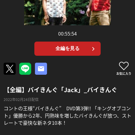
00:55:54
全編を見る
お気に入り
【全編】バイきんぐ「Jack」_バイきんぐ
2022年02月24日配信
コントの王様“バイきんぐ” DVD第3弾!! 「キングオブコン
ト」優勝から2年、円熟味を増したバイきんぐが放つ、スト
レートで豪快な新ネタ10本！