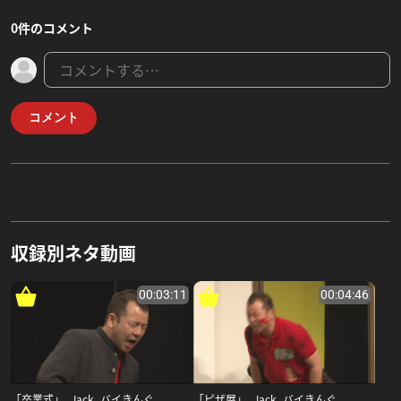
0件のコメント
コメント
収録別ネタ動画
00:03:11
00:04:46
「卒業式」_Jack_バイきんぐ
「ピザ屋」_Jack_バイきんぐ