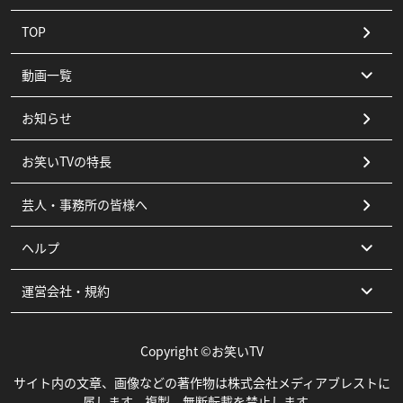
TOP
動画一覧
お知らせ
コント
お笑いTVの特長
漫才
芸人・事務所の皆様へ
ピン
ヘルプ
その他
運営会社・規約
よくある質問
お問い合わせ
運営会社
Copyright ©お笑いTV
利用規約
サイト内の文章、画像などの著作物は株式会社メディアブレストに
属します。複製、無断転載を禁止します。