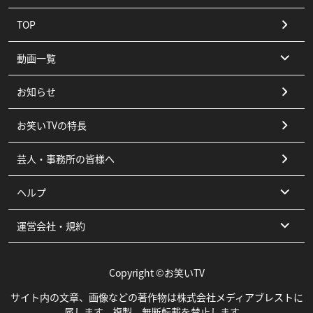
TOP
動画一覧
お知らせ
コント
お笑いTVの特長
漫才
芸人・事務所の皆様へ
ピン
ヘルプ
その他
運営会社・規約
よくある質問
お問い合わせ
運営会社
Copyright ©お笑いTV
利用規約
サイト内の文章、画像などの著作物は株式会社メディアブレストに
属します。複製、無断転載を禁止します。