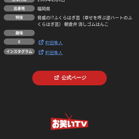
福岡県
出身地
脅威の!?ふくらはぎ芸（幸せを呼ぶ逆ハートのふ
特技
くらはぎ芸） 朝倉弁 消しゴムはんこ
趣味
X
町田隼人
インスタグラム
町田隼人
公式ページ