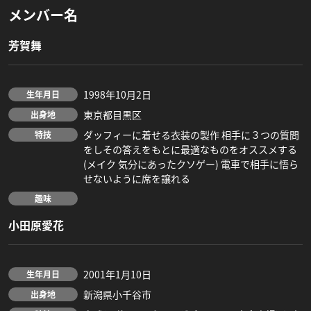
メンバー名
芳賀舞
1998年10月2日
生年月日
東京都目黒区
出身地
ダッフィーに着せる衣装の製作 相手に３つの質問
特技
をしその答えをもとに最適なものをオススメする
(メイク 気分にあったクソゲー) 電車で相手に悟ら
せないように席を譲れる
趣味
小田原愛花
2001年1月10日
生年月日
新潟県小千谷市
出身地