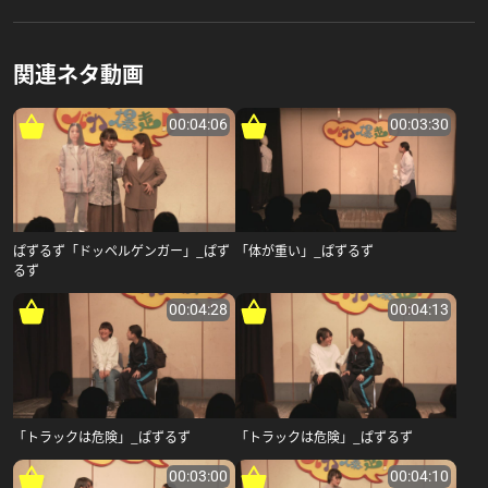
関連ネタ動画
00:04:06
00:03:30
ぱずるず「ドッペルゲンガー」_ぱず
「体が重い」_ぱずるず
るず
00:04:28
00:04:13
「トラックは危険」_ぱずるず
「トラックは危険」_ぱずるず
00:03:00
00:04:10