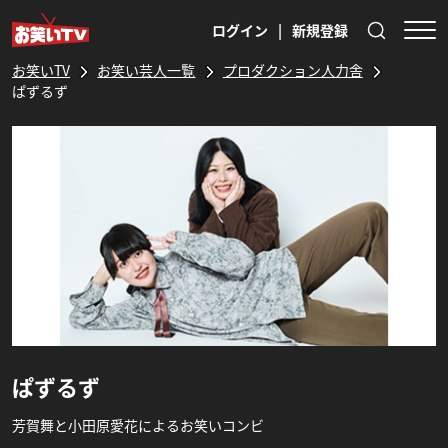
ログイン
|
新規登録
お笑いTV
お笑い芸人一覧
プロダクション人力舎
ぱずるず
ぱずるず
芳賀舞と小田原愛花によるお笑いコンビ