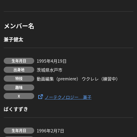
メンバー名
兼子健太
1995年4月19日
生年月日
茨城県水戸市
出身地
動画編集（premiere） ウクレレ（練習中）
特技
趣味
X
ノーテクノロジー 兼子
ばくすずき
1996年2月7日
生年月日